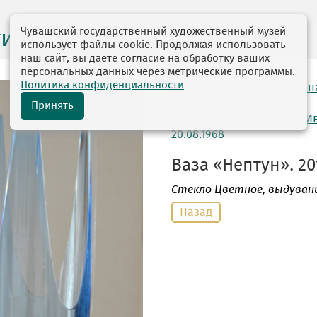
Чувашский государственный художественный музей
ги выставок
использует файлы cookie. Продолжая использовать
наш сайт, вы даёте согласие на обработку ваших
персональных данных через метрические программы.
Политика конфиденциальности
автор: Даренкова Светлан
1962
Принять
автор: Даренков Сергей И
20.08.1968
Ваза «Нептун». 201
Стекло Цветное
, выдувани
Назад