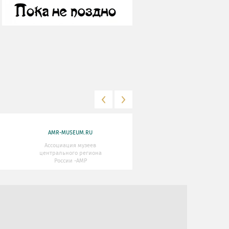
AMR-MUSEUM.RU
WWW.MKRF.RU
Ассоциация музеев
Министерство Культуры
центрального региона
Российской Федерации
России -АМР