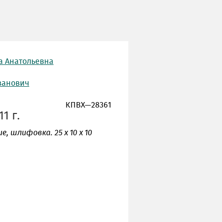
а Анатольевна
ванович
КПВХ—28361
1 г.
е, шлифовка. 25 х 10 х 10