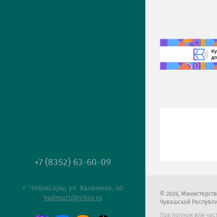
+7 (8352) 63-60-09
г. Чебоксары, ул. Калинина, 60
2026
, Министерст
hudmuz1@rchuv.ru
Чувашской Республ
При полном или час