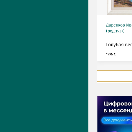
Даренков Ив
(род.1937)
Голубая ве
1995 г.