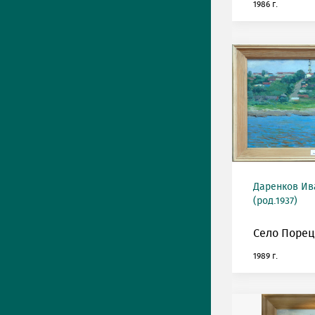
1986 г.
Даренков Ив
(род.1937)
Село Порец
1989 г.