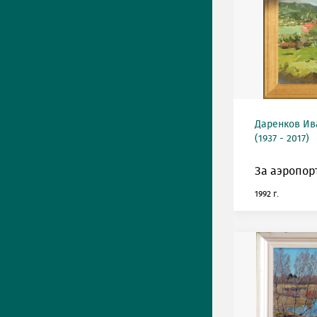
Даренков Ив
(1937 - 2017)
За аэропор
1992 г.