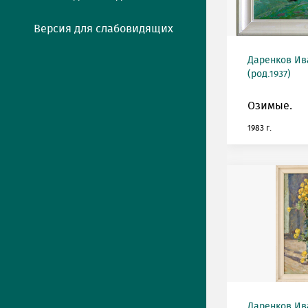
Версия для слабовидящих
Даренков Ив
(род.1937)
Озимые.
1983 г.
Даренков Ив