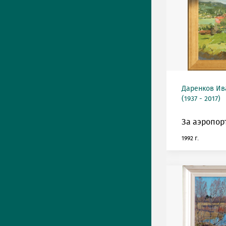
Даренков Ив
(1937 - 2017)
За аэропор
1992 г.