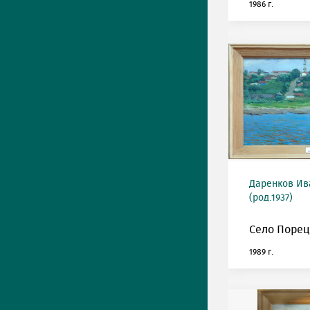
1986 г.
Даренков Ив
(род.1937)
Село Порец
1989 г.