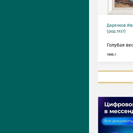
Даренков Ив
(род.1937)
Голубая ве
1995 г.