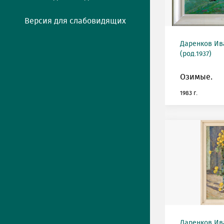
Версия для слабовидящих
Даренков Ив
(род.1937)
Озимые.
1983 г.
Даренков Ив