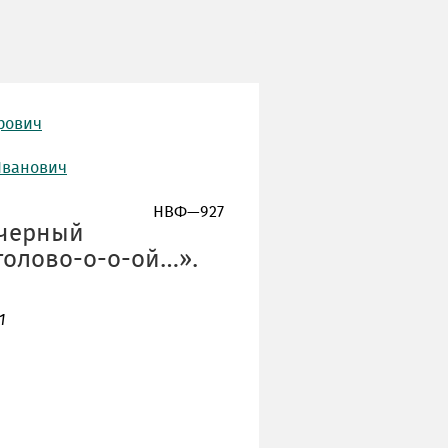
рович
Иванович
НВФ—927
 черный
голово-о-о-ой…».
1