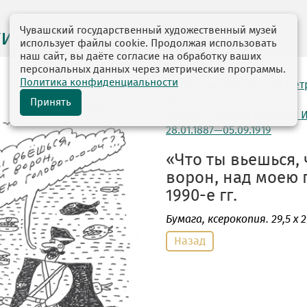
Чувашский государственный художественный музей
ги выставок
использует файлы cookie. Продолжая использовать
наш сайт, вы даёте согласие на обработку ваших
персональных данных через метрические программы.
Политика конфиденциальности
автор: Бильжо Андрей Пет
1953
Принять
модель: Чапаев Василий 
28.01.1887—05.09.1919
«Что ты вьешься,
ворон, над моею 
1990-е гг.
Бумага
, ксерокопия. 29,5 х 2
Назад