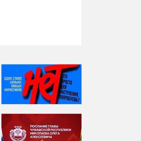
НИ ДНЯ БЕЗ ДАТЫ...
07 августа
Я встретил вас – и
всё былое...