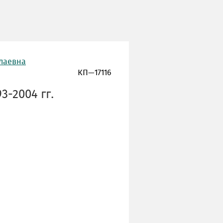
олаевна
КП—17116
3-2004 гг.