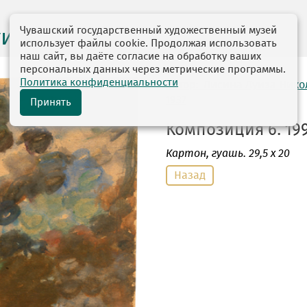
Чувашский государственный художественный музей
ги выставок
использует файлы cookie. Продолжая использовать
наш сайт, вы даёте согласие на обработку ваших
персональных данных через метрические программы.
Политика конфиденциальности
автор: Лисина Луиза Ник
1937
Принять
Композиция 6. 199
Картон
, гуашь. 29,5 х 20
Назад