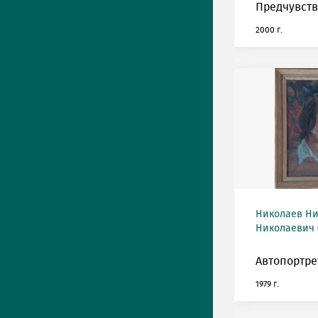
Предчувств
2000 г.
Николаев Н
Николаевич 
Автопортре
1979 г.