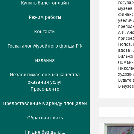
Купить билет онлайн
государ
музеев 
финанси
Режим работы
увелич
преподн
Контакты
А.П. Ан
присоед
Попов, 
Госкаталог Музейного фонда РФ
вдова Г
Бильжо
Издания
(Юманки
Николае
Независимая оценка качества
художни
Будьте 
оказания услуг
В музее
Пресс-центр
Предоставление в аренду площадей
Обратная связь
Ни дня без даты...