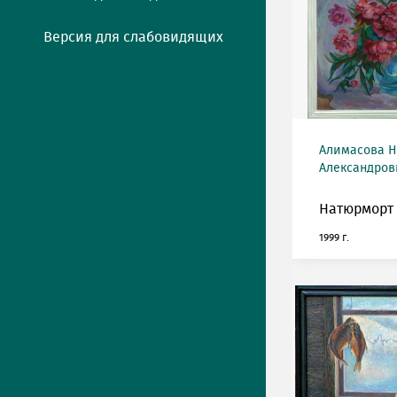
Версия для слабовидящих
Алимасова 
Александровн
Натюрморт 
1999 г.