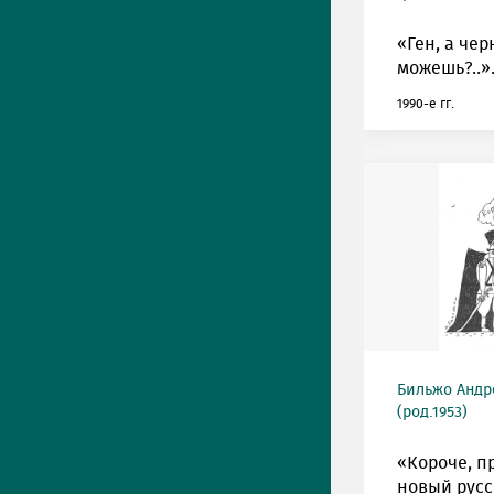
«Ген, а че
можешь?..»
1990-е гг.
Бильжо Андр
(род.1953)
«Короче, п
новый рус