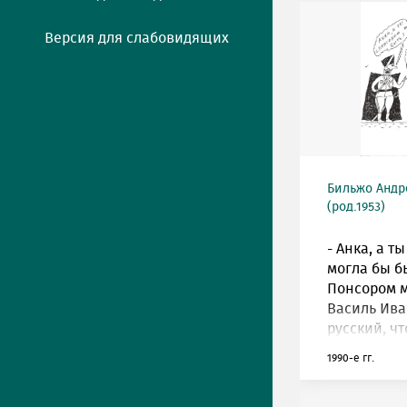
Версия для слабовидящих
Бильжо Андр
(род.1953)
- Анка, а т
могла бы бы
Понсором м
Василь Ив
русский, чт
1990-е гг.