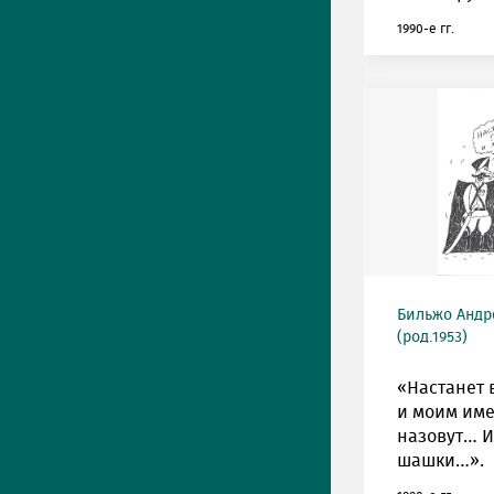
1990-е гг.
Бильжо Андр
(род.1953)
«Настанет 
и моим им
назовут… И
шашки…».