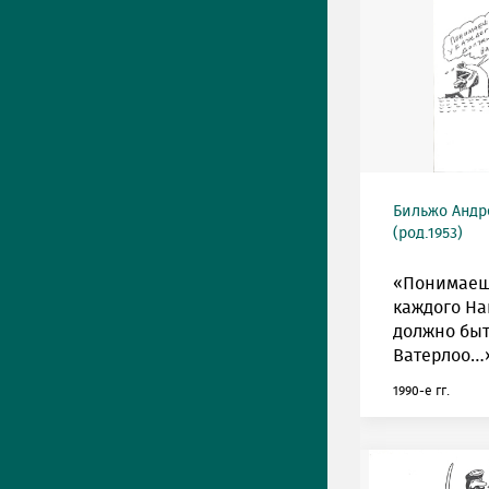
Бильжо Андр
(род.1953)
«Понимаешь
каждого Н
должно быт
Ватерлоо…
1990-е гг.