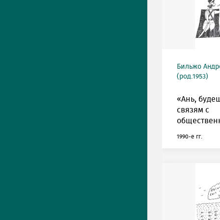
Бильжо Андр
(род.1953)
«Ань, буде
связям с
обществен
1990-е гг.