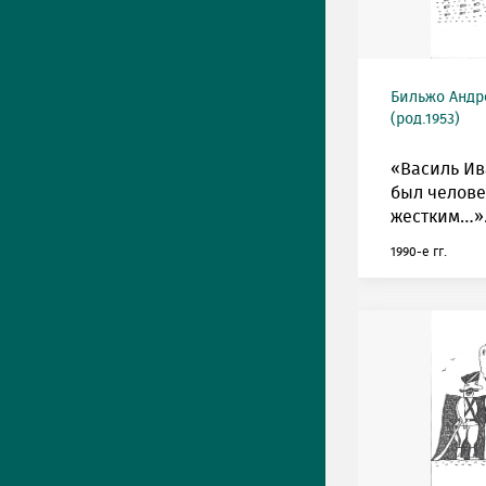
Бильжо Андр
(род.1953)
«Василь И
был челов
жестким…»
1990-е гг.