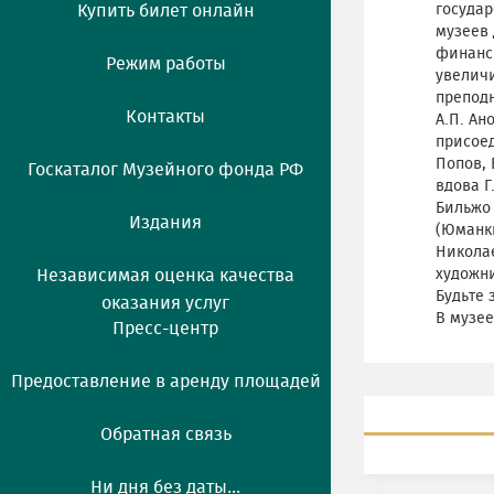
Купить билет онлайн
государ
музеев 
финанси
Режим работы
увелич
преподн
Контакты
А.П. Ан
присоед
Попов, 
Госкаталог Музейного фонда РФ
вдова Г
Бильжо
Издания
(Юманки
Николае
Независимая оценка качества
художни
Будьте 
оказания услуг
В музее
Пресс-центр
Предоставление в аренду площадей
Обратная связь
Ни дня без даты...