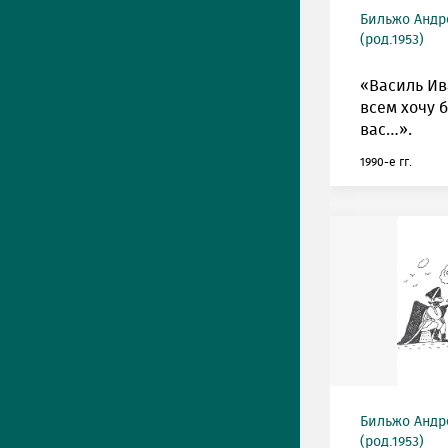
Бильжо Андр
(род.1953)
«Василь Ив
всем хочу 
вас…».
1990-е гг.
Бильжо Андр
(род.1953)