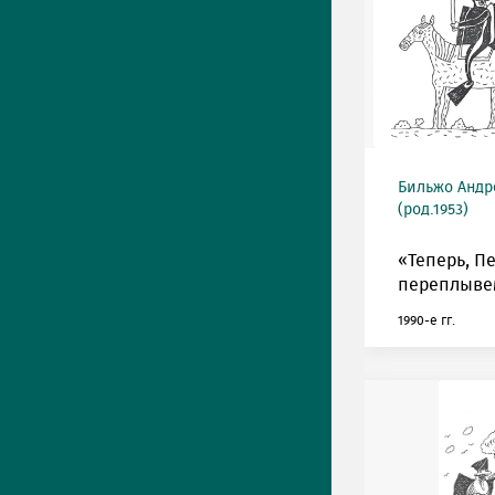
Бильжо Андр
(род.1953)
«Теперь, Пе
переплывем
1990-е гг.