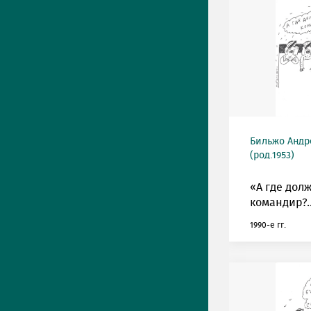
Бильжо Андр
(род.1953)
«А где дол
командир?..
1990-е гг.