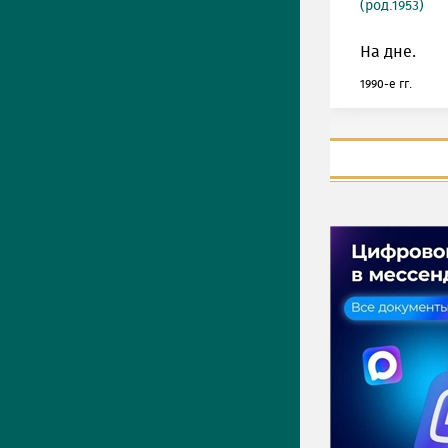
(род.1953)
На дне.
1990-е гг.