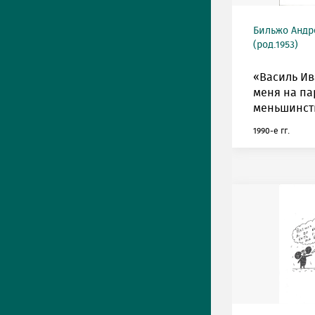
Бильжо Андр
(род.1953)
«Василь Ив
меня на па
меньшинст
1990-е гг.