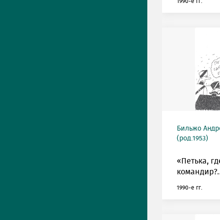
1990-е гг.
Бильжо Андр
(род.1953)
«Петька, г
командир?
1990-е гг.