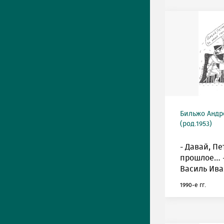
Бильжо Андр
(род.1953)
- Давай, Пе
прошлое… -
Василь Ива
1990-е гг.