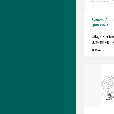
Бильжо Андр
(род.1953)
«Эх, был б
Штирлиц…»
1990-е гг.