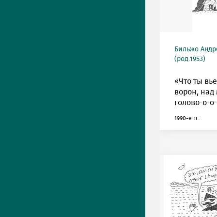
Бильжо Андр
(род.1953)
«Что ты вь
ворон, над
голово-о-о
1990-е гг.