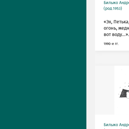
Бильжо Андр
(род.1953)
«Эх, Петька
огонь, мед
вот воду…»
1990-е гг.
Бильжо Андр