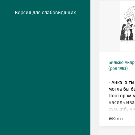
Версия для слабовидящих
Бильжо Андр
(род.1953)
- Анка, а т
могла бы бы
Понсором м
Василь Ив
русский, чт
1990-е гг.