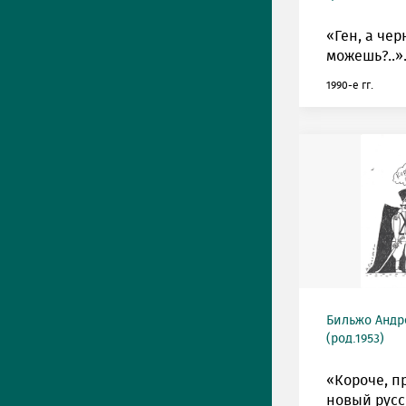
«Ген, а че
можешь?..»
1990-е гг.
Бильжо Андр
(род.1953)
«Короче, п
новый рус