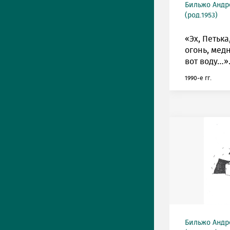
Бильжо Андр
(род.1953)
«Эх, Петька
огонь, мед
вот воду…»
1990-е гг.
Бильжо Андр