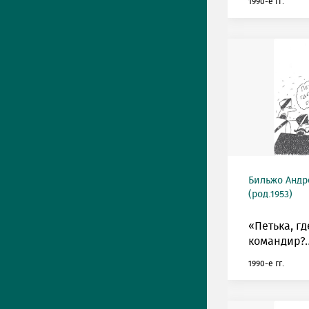
1990-е гг.
Бильжо Андр
(род.1953)
«Петька, г
командир?
1990-е гг.