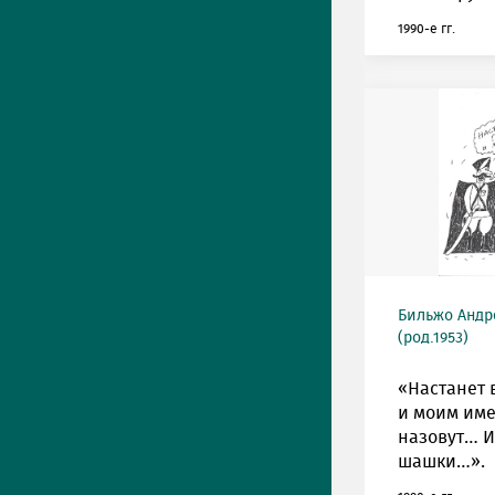
1990-е гг.
Бильжо Андр
(род.1953)
«Настанет 
и моим им
назовут… И
шашки…».