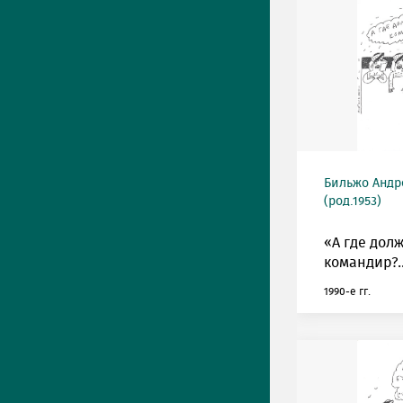
Бильжо Андр
(род.1953)
«А где дол
командир?..
1990-е гг.