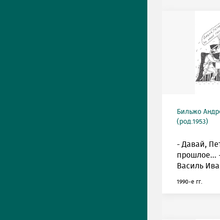
Бильжо Андр
(род.1953)
- Давай, Пе
прошлое… -
Василь Ива
1990-е гг.