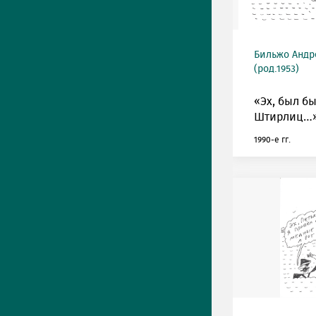
Бильжо Андр
(род.1953)
«Эх, был б
Штирлиц…»
1990-е гг.