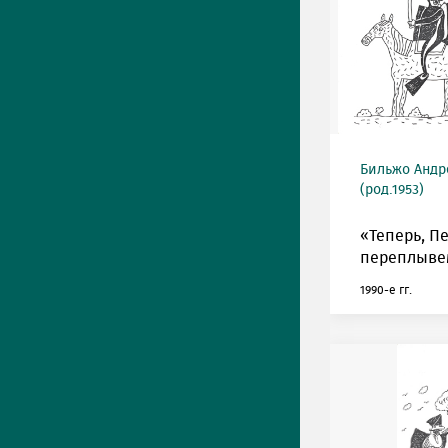
Бильжо Андр
(род.1953)
«Теперь, Пе
переплывем
1990-е гг.