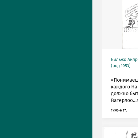
Бильжо Андр
(род.1953)
«Понимаешь
каждого Н
должно быт
Ватерлоо…
1990-е гг.