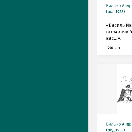
Бильжо Андр
(род.1953)
«Василь Ив
всем хочу 
вас…».
1990-е гг.
Бильжо Андр
(род.1953)