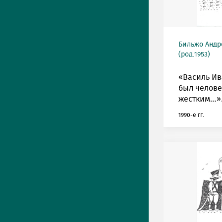
Бильжо Андр
(род.1953)
«Василь И
был челов
жестким…»
1990-е гг.