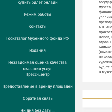
Купить билет онлайн
государ
музеев 
финанси
Режим работы
увелич
преподн
Контакты
А.П. Ан
присоед
Попов, 
Госкаталог Музейного фонда РФ
вдова Г
Бильжо
Издания
(Юманки
Николае
Независимая оценка качества
художни
Будьте 
оказания услуг
В музее
Пресс-центр
Предоставление в аренду площадей
Обратная связь
Ни дня без даты...