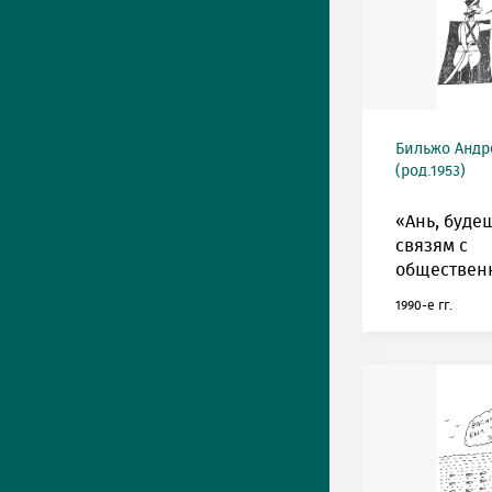
Бильжо Андр
(род.1953)
«Ань, буде
связям с
обществен
1990-е гг.