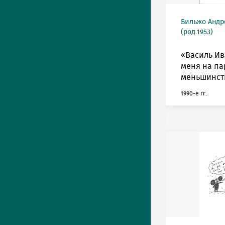
Бильжо Андр
(род.1953)
«Василь Ив
меня на па
меньшинст
1990-е гг.