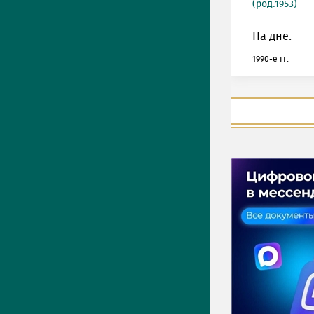
(род.1953)
На дне.
1990-е гг.