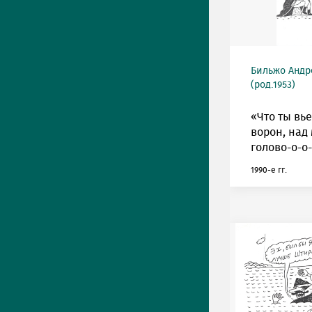
Бильжо Андр
(род.1953)
«Что ты вь
ворон, над
голово-о-о
1990-е гг.