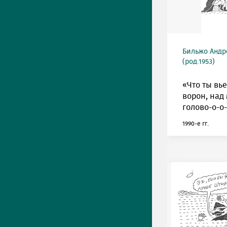
Бильжо Андр
(род.1953)
«Что ты вь
ворон, над
голово-о-о
1990-е гг.