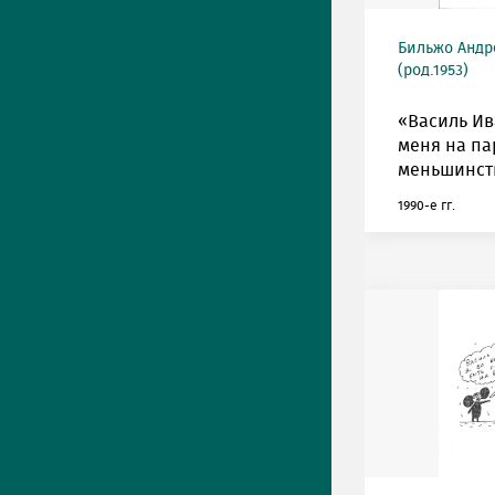
Бильжо Андр
(род.1953)
«Василь Ив
меня на па
меньшинст
1990-е гг.