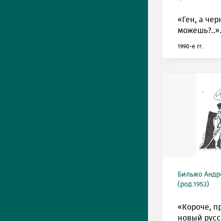
«Ген, а че
можешь?..»
1990-е гг.
Бильжо Андр
(род.1953)
«Короче, п
новый рус