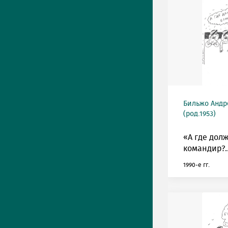
Бильжо Андр
(род.1953)
«А где дол
командир?..
1990-е гг.