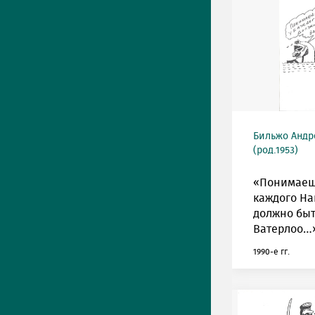
Бильжо Андр
(род.1953)
«Понимаешь
каждого Н
должно быт
Ватерлоо…
1990-е гг.