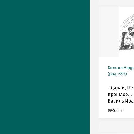
Бильжо Андр
(род.1953)
- Давай, Пе
прошлое… -
Василь Ива
1990-е гг.