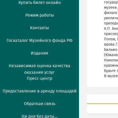
Купить билет онлайн
государ
музеев 
финанси
Режим работы
увелич
преподн
Контакты
А.П. Ан
присоед
Попов, 
Госкаталог Музейного фонда РФ
вдова Г
Бильжо
Издания
(Юманки
Николае
Независимая оценка качества
художни
Будьте 
оказания услуг
В музее
Пресс-центр
Предоставление в аренду площадей
Обратная связь
Ни дня без даты...