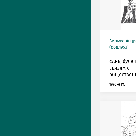
Бильжо Андр
(род.1953)
«Ань, буде
связям с
обществен
1990-е гг.