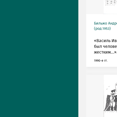
Бильжо Андр
(род.1953)
«Василь И
был челов
жестким…»
1990-е гг.