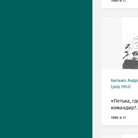
1990-е гг.
Бильжо Андр
(род.1953)
«Петька, г
командир?
1990-е гг.