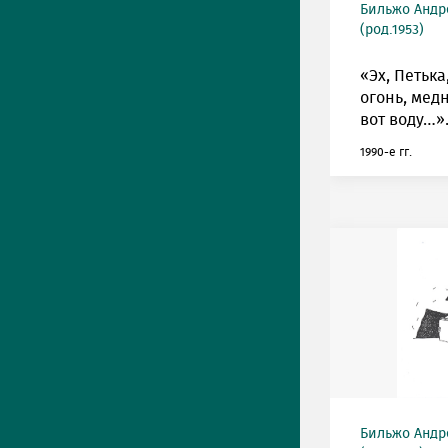
Бильжо Андр
(род.1953)
«Эх, Петька
огонь, мед
вот воду…»
1990-е гг.
Бильжо Андр