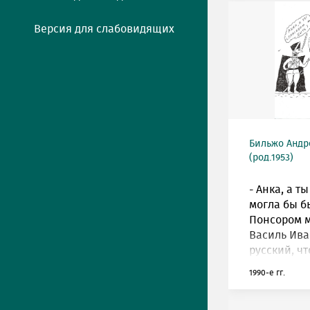
Версия для слабовидящих
Бильжо Андр
(род.1953)
- Анка, а т
могла бы бы
Понсором м
Василь Ив
русский, чт
1990-е гг.