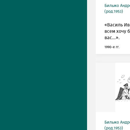
Бильжо Андр
(род.1953)
«Василь Ив
всем хочу 
вас…».
1990-е гг.
Бильжо Андр
(род.1953)