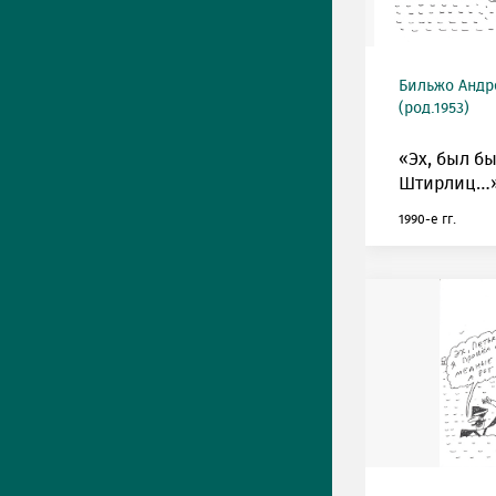
Бильжо Андр
(род.1953)
«Эх, был б
Штирлиц…»
1990-е гг.