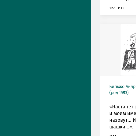
1990-е гг.
Бильжо Андр
(род.1953)
«Настанет 
и моим им
назовут… И
шашки…».