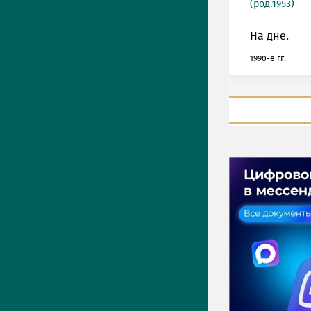
(род.1953)
На дне.
1990-е гг.