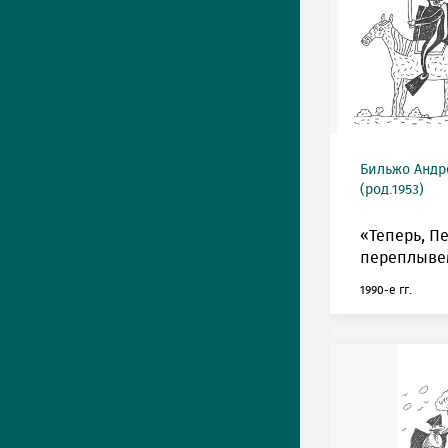
Бильжо Андр
(род.1953)
«Теперь, Пе
переплывем
1990-е гг.