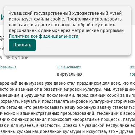
Чувашский государственный художественный музей
ги выставок
использует файлы cookie. Продолжая использовать
наш сайт, вы даёте согласие на обработку ваших
персональных данных через метрические программы.
Политика конфиденциальности
дарения-2006
Принять
народному Дню музеев
06—18.05.2006
роведения
Тип выставки
Ви
виртуальная
гр
родный день музеев уже давно стал праздником для всех, кто лю
есто они занимают в развитии мировой культуры. Мы, музейщики
нынешним и будущими поколениями, перед самими собой за вып
сохранять, изучать и представлять мировое культурно-историчес
ать сегодня, что реализовывать нашу основную задачу становитьс
ических и административных преобразований, тенденции к всео
ению финансирования происходят необратимые процессы, пагубн
так и для музеев, в частности. Однако в Чувашской Республике ес
зличны судьбы национальной культуры и искусства, это – Друзья