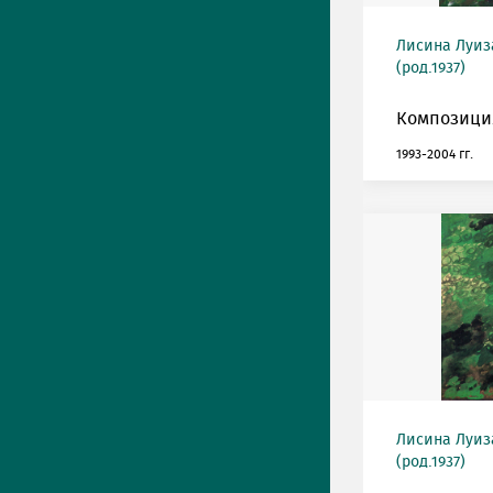
Лисина Луиз
(род.1937)
Композиция
1993-2004 гг.
Лисина Луиз
(род.1937)