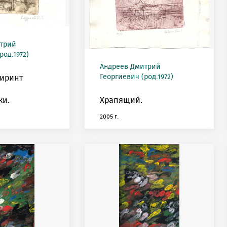
трий
род.1972)
Андреев Дмитрий
Георгиевич (род.1972)
биринт
ки.
Храпящий.
2005 г.