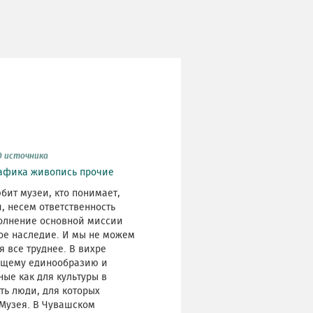
д источника
афика
живопись
прочие
бит музеи, кто понимает,
, несем ответственность
олнение основной миссии
кое наследие. И мы не можем
я все труднее. В вихре
бщему единообразию и
ые как для культуры в
ть люди, для которых
 Музея. В Чувашском