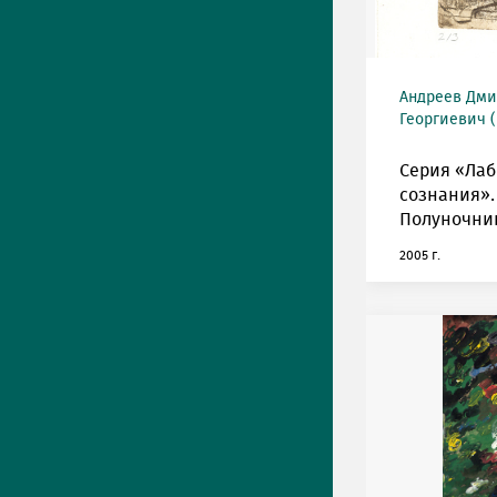
Андреев Дми
Георгиевич (
Серия «Ла
сознания».
Полуночни
2005 г.