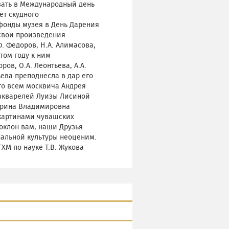
вать в Международный день
ет скудного
фонды музея в День Дарения
свои произведения
. Федоров, Н.А. Алимасова,
этом году к ним
ов, О.А. Леонтьева, А.А.
ьева преподнесла в дар его
го всем москвича Андрея
 акварелей Луизы Лисиной
 Ирина Владимировна
 картинами чувашских
оклон вам, наши Друзья.
нальной культуры неоценим.
ХМ по науке Т.В. Жукова