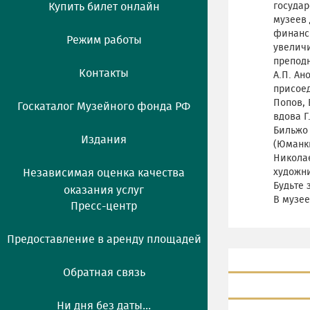
Купить билет онлайн
государ
музеев 
финанси
Режим работы
увелич
преподн
Контакты
А.П. Ан
присоед
Попов, 
Госкаталог Музейного фонда РФ
вдова Г
Бильжо
Издания
(Юманки
Николае
Независимая оценка качества
художни
Будьте 
оказания услуг
В музее
Пресс-центр
Предоставление в аренду площадей
Обратная связь
Ни дня без даты...