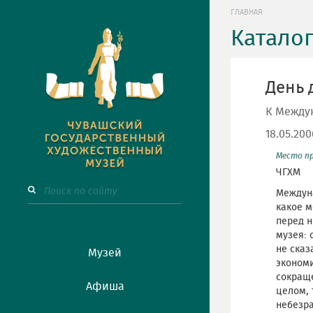
ГЛАВНАЯ
Катало
День 
К Между
18.05.20
Место п
ЧГХМ
Междуна
какое м
перед 
музея: 
не сказ
Музей
эконом
сокращ
Афиша
целом, 
небезра