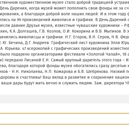
ственном художественном музее стало доброй традицией устраи
День Дарения, когда музей может пополнить свои фонды не за сч
рования, а благодаря доброй воле наших людей. И в этом году 
ились на 99 произведений живописи и графики. В День Дарений 
если давние Друзья музея, известные чувашские художники – Р.Ф
охин, К.А. Долгашев, Г.В. Козлов, О.И. Кокорина и В.В. Мытиков. В 
инились живописцы и графики: Н.Г. Егоров, В.Н. Серов, Н.В. Федор
Е.Ю. Бечина, Д.Г. Андреев. Графический лист художника Элли Юр
.А. Юрьева. 47 ксерокопий с графических произведений известно
 было подарено организаторами фестиваля «Золотой Чапай», 18
) передано Лисиной Е.Н. Самый крупный даритель этого года –
ва, благодаря которой фонды музея обогатились сразу десятью
ков - Н.Н. Николаева, Н.П. Комарова и Б.В. Шебрякова. Низкий п
здоровы и счастливы! Ваш вклад в развитие и сохранение нацио
 ваши дары будут жить вечно и служить людям. Зам. директора ЧГ