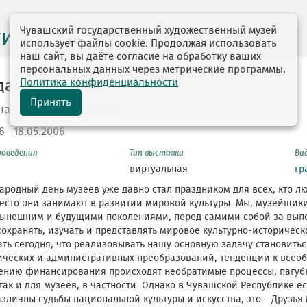
Чувашский государственный художественный музей
ги выставок
использует файлы cookie. Продолжая использовать
наш сайт, вы даёте согласие на обработку ваших
персональных данных через метрические программы.
Политика конфиденциальности
дарения-2006
Принять
народному Дню музеев
06—18.05.2006
роведения
Тип выставки
Ви
виртуальная
гр
родный день музеев уже давно стал праздником для всех, кто лю
есто они занимают в развитии мировой культуры. Мы, музейщики
нынешним и будущими поколениями, перед самими собой за вып
сохранять, изучать и представлять мировое культурно-историчес
ать сегодня, что реализовывать нашу основную задачу становитьс
ических и административных преобразований, тенденции к всео
ению финансирования происходят необратимые процессы, пагубн
так и для музеев, в частности. Однако в Чувашской Республике ес
зличны судьбы национальной культуры и искусства, это – Друзья