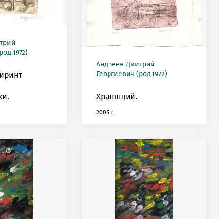
трий
род.1972)
Андреев Дмитрий
Георгиевич (род.1972)
биринт
ки.
Храпящий.
2005 г.