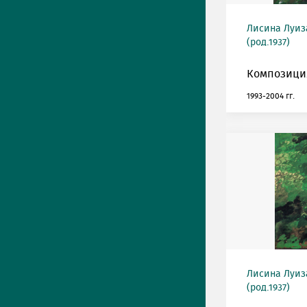
Лисина Луиз
(род.1937)
Композиция
1993-2004 гг.
Лисина Луиз
(род.1937)