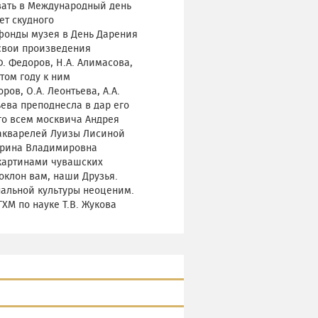
вать в Международный день
ет скудного
фонды музея в День Дарения
свои произведения
. Федоров, Н.А. Алимасова,
этом году к ним
ов, О.А. Леонтьева, А.А.
ьева преподнесла в дар его
го всем москвича Андрея
 акварелей Луизы Лисиной
 Ирина Владимировна
 картинами чувашских
оклон вам, наши Друзья.
нальной культуры неоценим.
ХМ по науке Т.В. Жукова