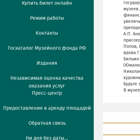
Купить билет онлайн
государ
музеев 
финанси
Режим работы
увелич
преподн
Контакты
А.П. Ан
присоед
Попов, 
Госкаталог Музейного фонда РФ
вдова Г
Бильжо
Издания
(Юманки
Николае
Независимая оценка качества
художни
Будьте 
оказания услуг
В музее
Пресс-центр
Предоставление в аренду площадей
Обратная связь
Ни дня без даты...