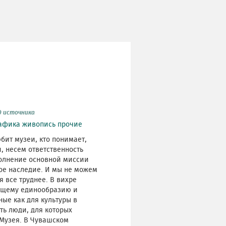
д источника
афика
живопись
прочие
бит музеи, кто понимает,
, несем ответственность
олнение основной миссии
кое наследие. И мы не можем
я все труднее. В вихре
бщему единообразию и
ые как для культуры в
ть люди, для которых
 Музея. В Чувашском