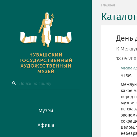
ГЛАВНАЯ
Катало
День 
К Между
18.05.20
Место п
ЧГХМ
Междуна
какое м
перед 
музея: 
не сказ
Музей
эконом
сокращ
Афиша
целом, 
небезра