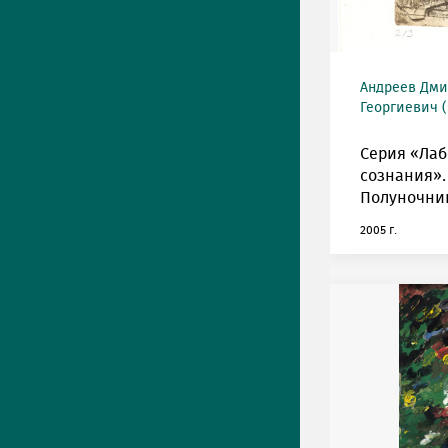
Андреев Дми
Георгиевич (
Серия «Ла
сознания».
Полуночни
2005 г.