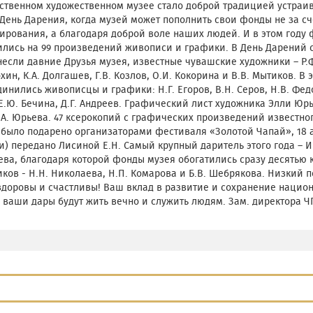
ственном художественном музее стало доброй традицией устраи
День Дарения, когда музей может пополнить свои фонды не за сч
рования, а благодаря доброй воле наших людей. И в этом году 
ились на 99 произведений живописи и графики. В День Дарений 
если давние Друзья музея, известные чувашские художники – Р.Ф
охин, К.А. Долгашев, Г.В. Козлов, О.И. Кокорина и В.В. Мытиков. В 
инились живописцы и графики: Н.Г. Егоров, В.Н. Серов, Н.В. Федор
Е.Ю. Бечина, Д.Г. Андреев. Графический лист художника Элли Юр
.А. Юрьева. 47 ксерокопий с графических произведений известно
 было подарено организаторами фестиваля «Золотой Чапай», 18
) передано Лисиной Е.Н. Самый крупный даритель этого года –
ва, благодаря которой фонды музея обогатились сразу десятью
ков - Н.Н. Николаева, Н.П. Комарова и Б.В. Шебрякова. Низкий п
здоровы и счастливы! Ваш вклад в развитие и сохранение нацио
 ваши дары будут жить вечно и служить людям. Зам. директора ЧГ