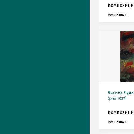
Композиция
1993-2004 гг.
Лисина Луиз
(род.1937)
Композиция
1993-2004 гг.