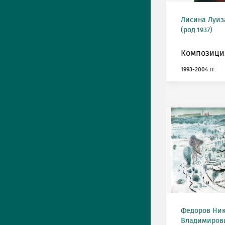
Лисина Луиз
(род.1937)
Композиция
1993-2004 гг.
Федоров Ни
Владимирович