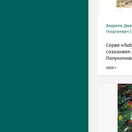
Андреев Дми
Георгиевич (
Серия «Ла
сознания».
Полуночни
2005 г.