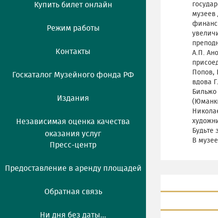
Купить билет онлайн
государ
музеев 
финанси
Режим работы
увелич
преподн
Контакты
А.П. Ан
присоед
Попов, 
Госкаталог Музейного фонда РФ
вдова Г
Бильжо
Издания
(Юманки
Николае
Независимая оценка качества
художни
Будьте 
оказания услуг
В музее
Пресс-центр
Предоставление в аренду площадей
Обратная связь
Ни дня без даты...