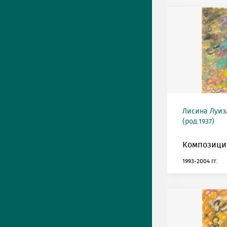
Лисина Луиз
(род.1937)
Композиция
1993-2004 гг.