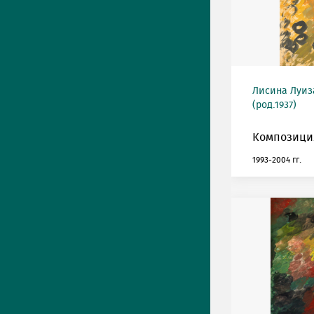
Лисина Луиз
(род.1937)
Композиция
1993-2004 гг.