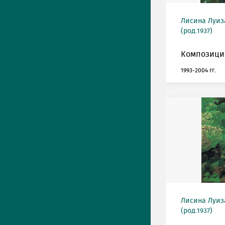
Лисина Луиз
(род.1937)
Композиция
1993-2004 гг.
Лисина Луиз
(род.1937)