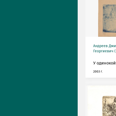
Андреев Дми
Георгиевич (
У одинокой
2003 г.