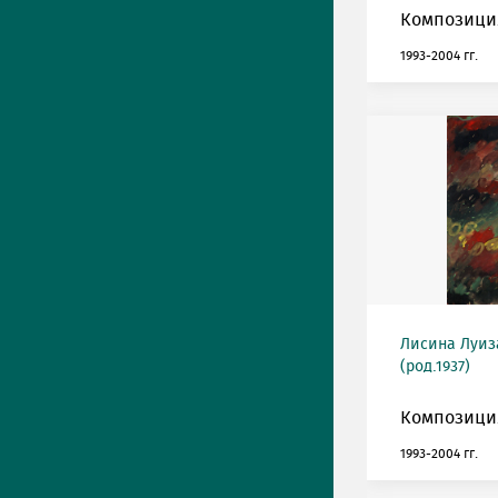
Композиция
1993-2004 гг.
Лисина Луиз
(род.1937)
Композиция
1993-2004 гг.