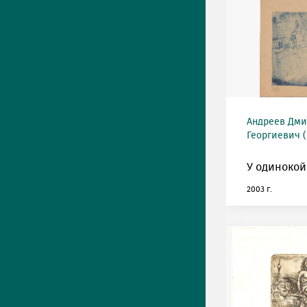
Андреев Дми
Георгиевич (
У одинокой
2003 г.