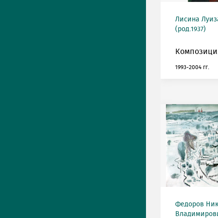
Лисина Луиз
(род.1937)
Композиция
1993-2004 гг.
Федоров Ни
Владимирович