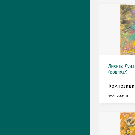
Лисина Луиз
(род.1937)
Композиция
1993-2004 гг.