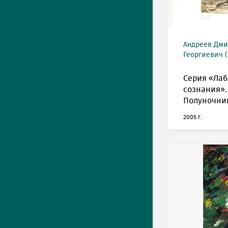
Андреев Дми
Георгиевич (
Серия «Ла
сознания».
Полуночни
2005 г.