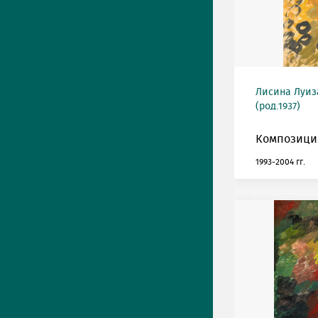
Лисина Луиз
(род.1937)
Композиция
1993-2004 гг.