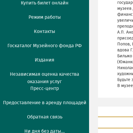
Купить билет онлайн
государ
музеев 
финанси
Режим работы
увелич
преподн
Контакты
А.П. Ан
присоед
Попов, 
Госкаталог Музейного фонда РФ
вдова Г
Бильжо
Издания
(Юманки
Николае
Независимая оценка качества
художни
Будьте 
оказания услуг
В музее
Пресс-центр
Предоставление в аренду площадей
Обратная связь
Ни дня без даты...