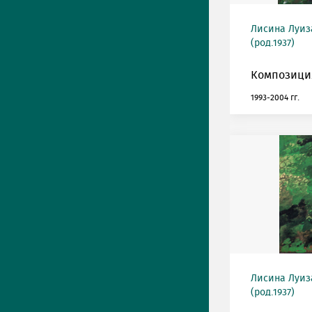
Лисина Луиз
(род.1937)
Композиция
1993-2004 гг.
Лисина Луиз
(род.1937)