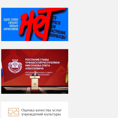
НИ ДНЯ БЕЗ ДАТЫ...
07 августа
Я встретил вас – и
всё былое...