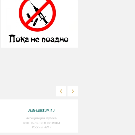
AMR-MUSEUM.RU
WWW.MKRF.RU
Ассоциация музеев
Министерство Культуры
центрального региона
Российской Федерации
России -АМР