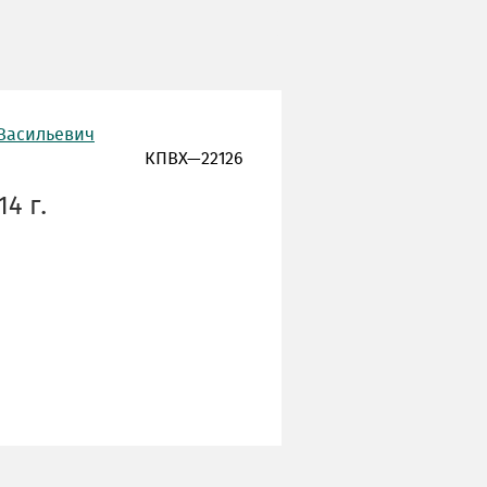
 Васильевич
КПВХ—22126
4 г.