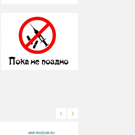
AMR-MUSEUM.RU
WWW.MKRF.RU