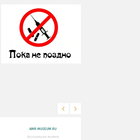
AMR-MUSEUM.RU
WWW.MKRF.RU
Ассоциация музеев
Министерство Культуры