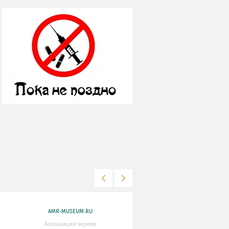
AMR-MUSEUM.RU
WWW.MKRF.RU
Ассоциация музеев
Министерство Культуры