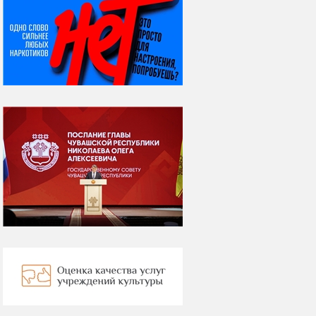
НИ ДНЯ БЕЗ ДАТЫ...
07 августа
Я встретил вас – и
всё былое...