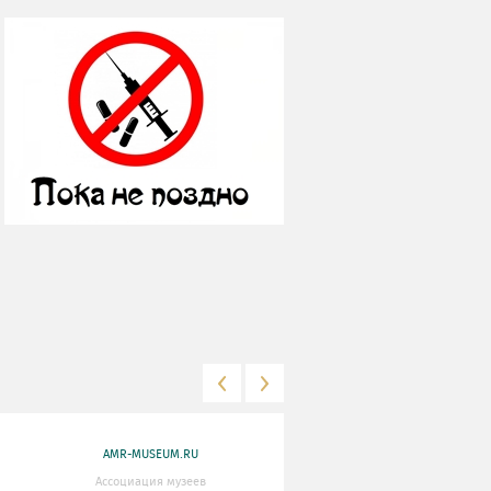
AMR-MUSEUM.RU
WWW.MKRF.RU
Ассоциация музеев
Министерство Культуры