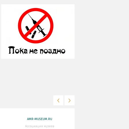
AMR-MUSEUM.RU
WWW.MKRF.RU
Ассоциация музеев
Министерство Культуры