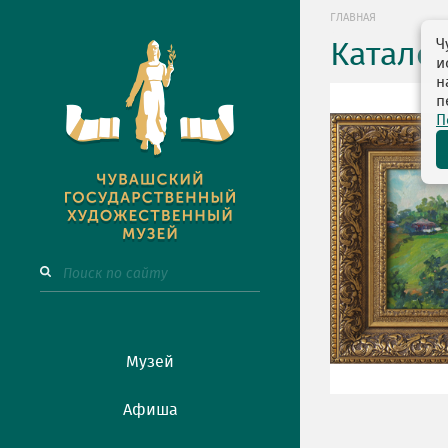
ГЛАВНАЯ
Ч
Катало
и
н
п
П
Музей
Афиша