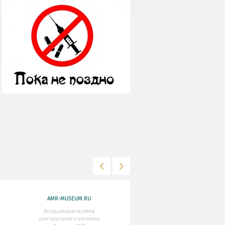
AMR-MUSEUM.RU
WWW.MKRF.RU
Ассоциация музеев
Министерство Культуры
центрального региона
Российской Федерации