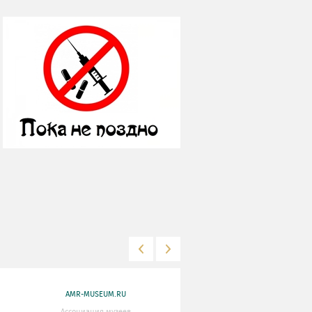
AMR-MUSEUM.RU
WWW.MKRF.RU
Ассоциация музеев
Министерство Культуры