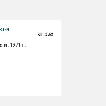
нович
КП—2553
й. 1971 г.