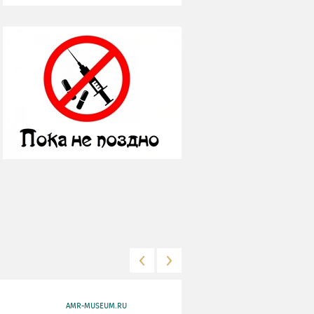
AMR-MUSEUM.RU
WWW.MKRF.RU