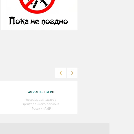
AMR-MUSEUM.RU
WWW.MKRF.RU
Ассоциация музеев
Министерство Культуры
центрального региона
Российской Федерации
России -АМР