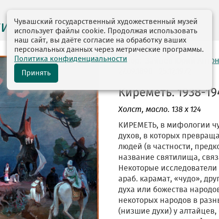
Чувашский государственный художественный музей
ги выставок
использует файлы cookie. Продолжая использовать
наш сайт, вы даёте согласие на обработку ваших
персональных данных через метрические программы.
Политика конфиденциальности
автор: Зайцев Юрий Анто
27.09.1890—25.12.1972
Принять
Киреметь. 1938-194
Холст
, масло. 138 х 124
КИРЕМЕТЬ, в мифологии ч
духов, в которых превращ
людей (в частности, предко
название святилища, связ
Некоторые исследователи 
араб. карамат, «чудо», дру
духа или божества народо
некоторых народов в разн
(низшие духи) у алтайцев,