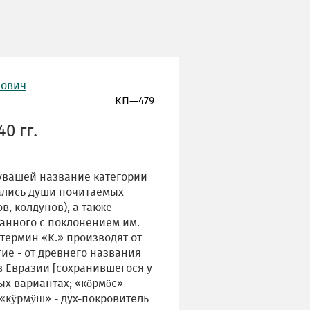
нович
КП—479
0 гг.
увашей название категории
ались души почитаемых
в, колдунов), а также
анного с поклонением им.
термин «К.» производят от
гие - от древнего названия
в Евразии [сохранившегося у
ых вариантах; «кöрмöс»
 «кÿрмÿш» - дух-покровитель