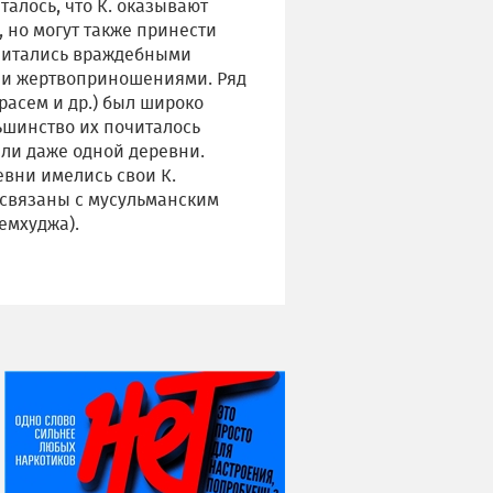
читалось, что К. оказывают
 но могут также принести
считались враждебными
яли жертвоприношениями. Ряд
расем и др.) был широко
ьшинство их почиталось
ли даже одной деревни.
евни имелись свои К.
 связаны с мусульманским
лемхуджа).
НИ ДНЯ БЕЗ ДАТЫ...
08 августа
ВСЕМИРНЫЙ ДЕНЬ
КОШЕК