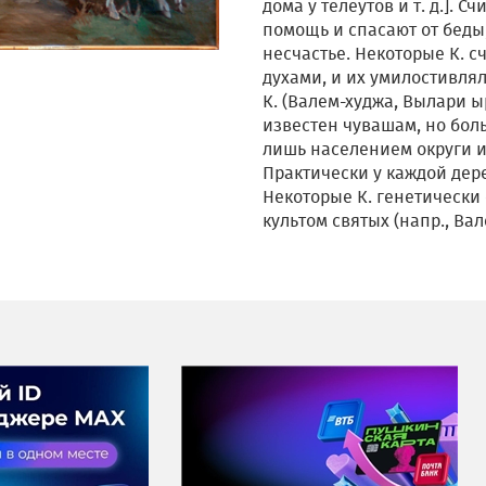
дома у телеутов и т. д.]. С
помощь и спасают от беды,
несчастье. Некоторые К. 
духами, и их умилостивл
К. (Валем-худжа, Вылари ы
известен чувашам, но бол
лишь населением округи и
Практически у каждой дер
Некоторые К. генетически
культом святых (напр., Ва