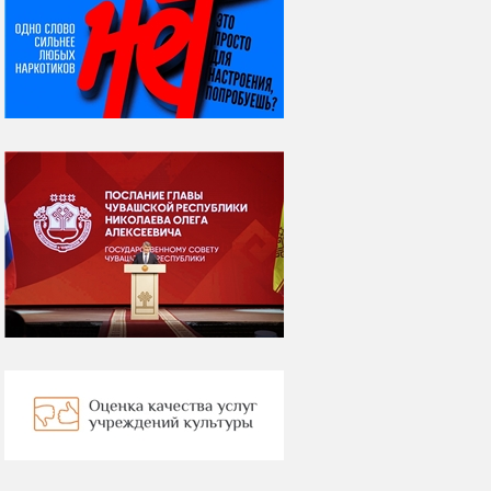
07 августа
Я встретил вас – и
всё былое...