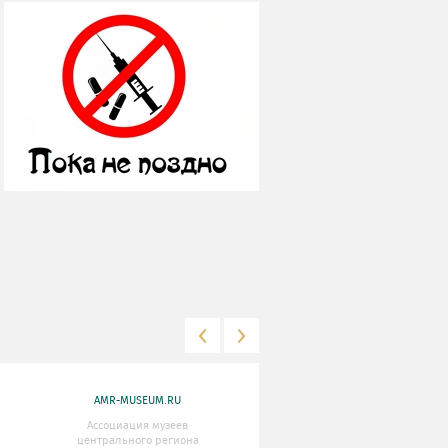
AMR-MUSEUM.RU
WWW.MKRF.RU
Ассоциация музеев
Министерство Культуры
центрального региона
Российской Федерации