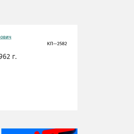
нович
КП—2582
62 г.
НИ ДНЯ БЕЗ ДАТЫ...