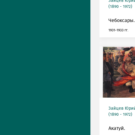
Зайцев Юрий
(1890 - 1972)
Чебоксары.
1931-1933 гг.
Зайцев Юрий
(1890 - 1972)
Акатуй.