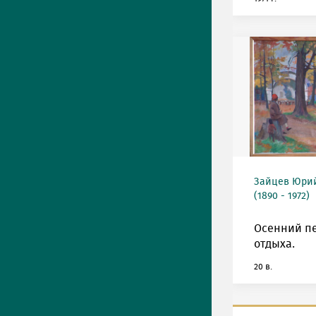
Зайцев Юрий
(1890 - 1972)
Осенний пе
отдыха.
20 в.