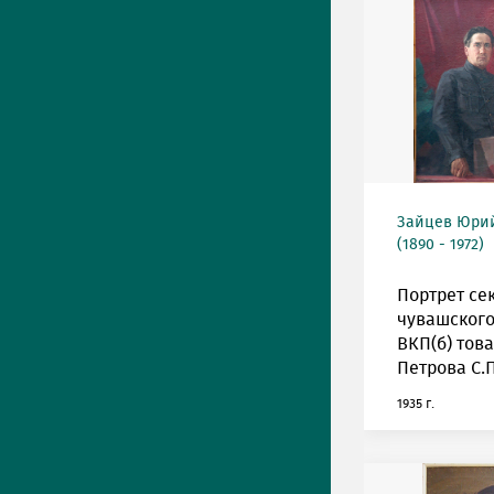
Зайцев Юрий
(1890 - 1972)
Портрет се
чувашского
ВКП(б) тов
Петрова С.П
1935 г.