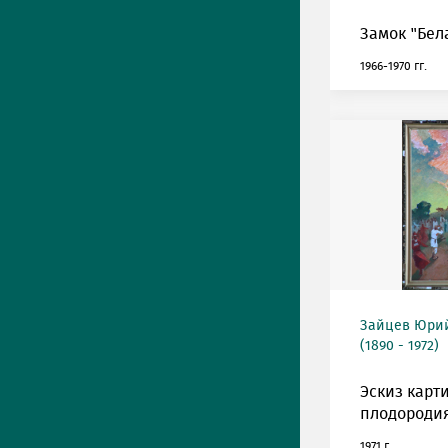
Замок "Бел
1966-1970 гг.
Зайцев Юрий
(1890 - 1972)
Эскиз карт
плодородия
1971 г.