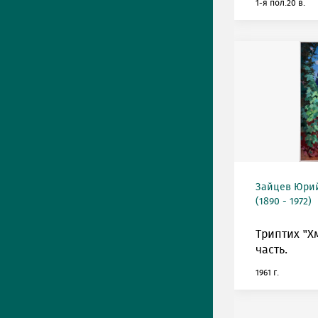
1-я пол.20 в.
Зайцев Юрий
(1890 - 1972)
Триптих "Х
часть.
1961 г.