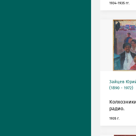
1934-1935 гг.
Зайцев Юрий
(1890 - 1972)
Колхозник
радио.
1935 г.