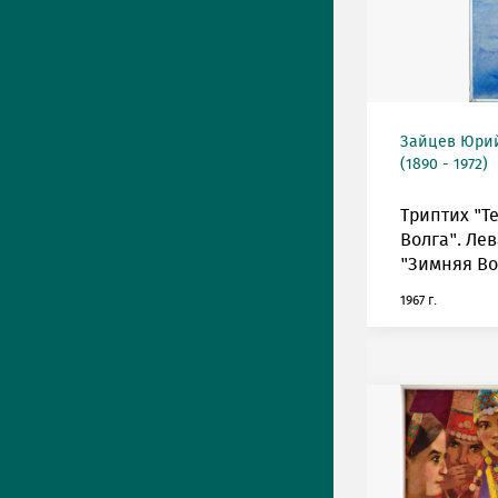
Зайцев Юрий
(1890 - 1972)
Триптих "Т
Волга". Лев
"Зимняя Во
1967 г.