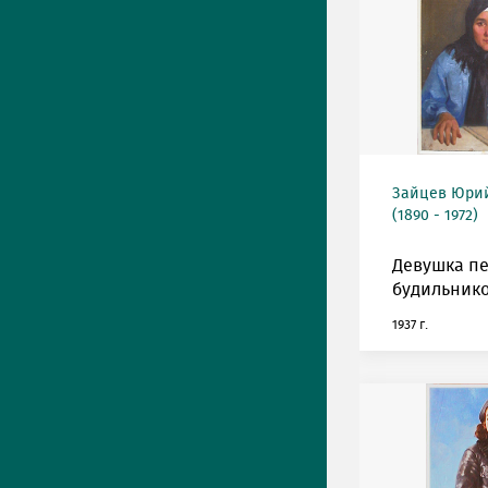
Зайцев Юрий
(1890 - 1972)
Девушка п
будильнико
1937 г.