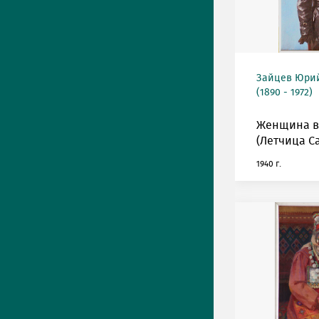
Зайцев Юрий
(1890 - 1972)
Женщина в
(Летчица С
1940 г.