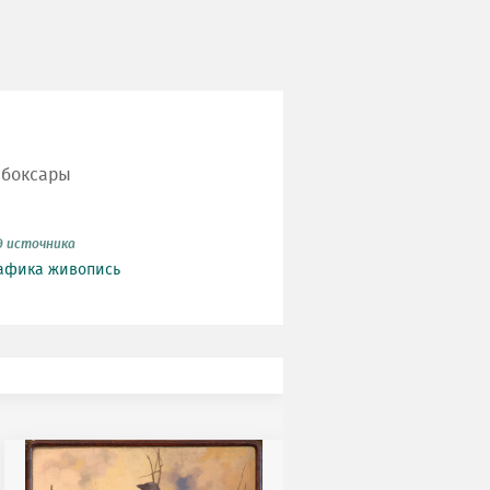
ебоксары
д источника
афика
живопись