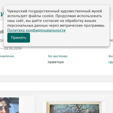
Чувашский государственный художественный музей
ги выставок
использует файлы cookie. Продолжая использовать
наш сайт, вы даёте согласие на обработку ваших
персональных данных через метрические программы.
Политика конфиденциальности
я песня
Принять
дения Юрия Антоновича Зайцева, посвященные городу Ч
9—20.10.2019
роведения
Тип выставки
Ви
памятная
гр