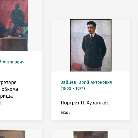
 Антонович
кретаря
Зайцев Юрий Антонович
(1890 - 1972)
 обкома
арища
.
Портрет П. Хузангая.
1936 г.