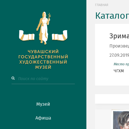
ГЛАВНАЯ
Катало
Зрима
Произве
27.09.201
Место п
ЧГХМ
Музей
Афиша