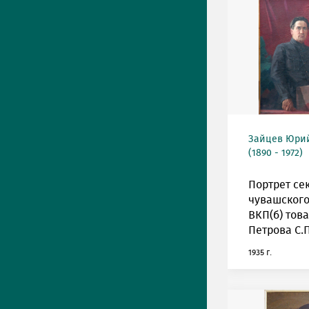
Зайцев Юрий
(1890 - 1972)
Портрет се
чувашского
ВКП(б) тов
Петрова С.П
1935 г.