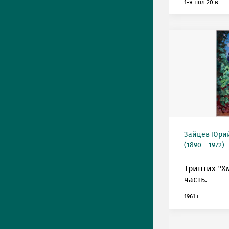
1-я пол.20 в.
Зайцев Юрий
(1890 - 1972)
Триптих "Х
часть.
1961 г.