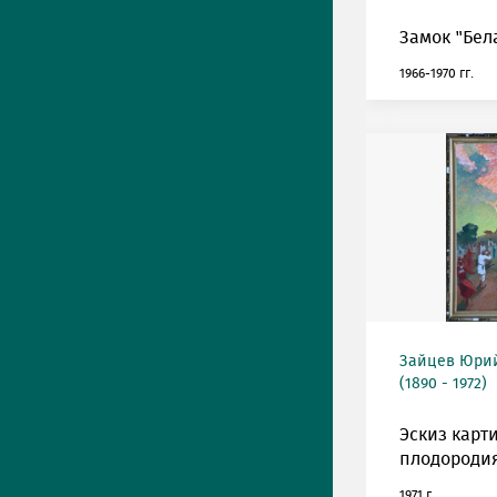
Замок "Бел
1966-1970 гг.
Зайцев Юрий
(1890 - 1972)
Эскиз карт
плодородия
1971 г.