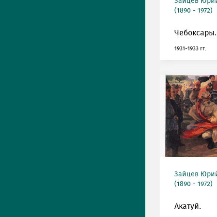
Зайцев Юрий
(1890 - 1972)
Чебоксары.
1931-1933 гг.
Зайцев Юрий
(1890 - 1972)
Акатуй.