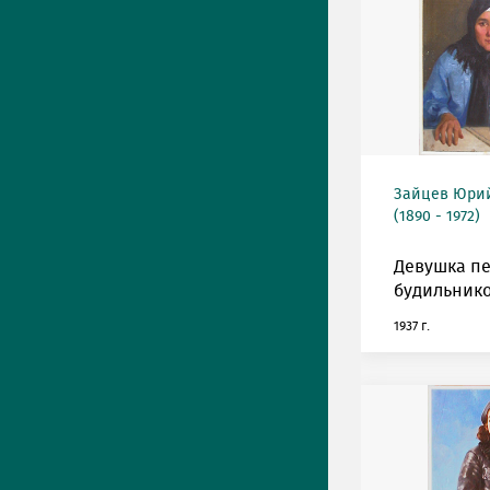
Зайцев Юрий
(1890 - 1972)
Девушка п
будильнико
1937 г.