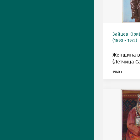
Зайцев Юрий
(1890 - 1972)
Женщина в
(Летчица С
1940 г.