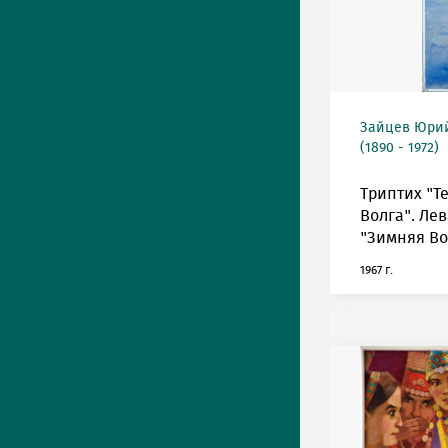
Зайцев Юрий
(1890 - 1972)
Триптих "Т
Волга". Лев
"Зимняя Во
1967 г.