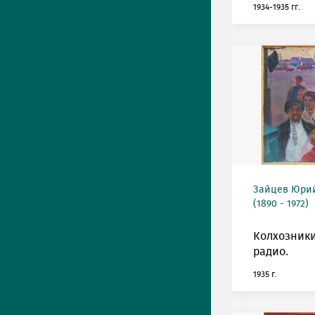
1934-1935 гг.
Зайцев Юрий
(1890 - 1972)
Колхозник
радио.
1935 г.