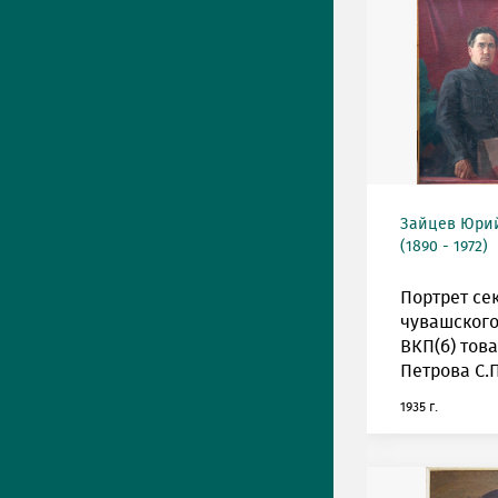
Зайцев Юрий
(1890 - 1972)
Портрет се
чувашского
ВКП(б) тов
Петрова С.П
1935 г.