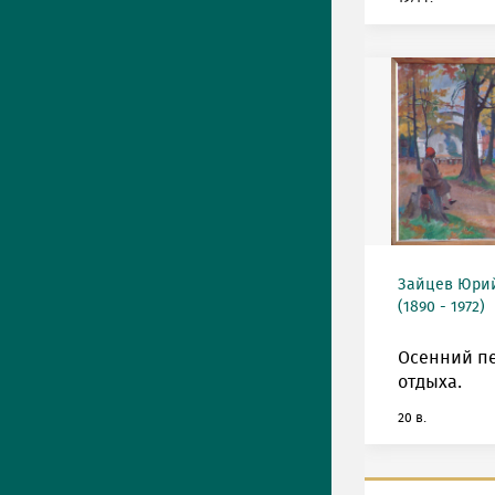
Зайцев Юрий
(1890 - 1972)
Осенний пе
отдыха.
20 в.