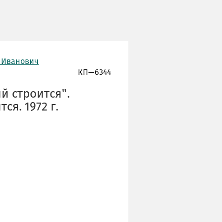
р Иванович
КП—6344
й строится".
ся. 1972 г.