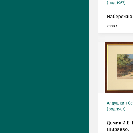
(род.1967)
Набережная
2008 г.
Алдушкин Се
(род.1967)
Домик И.Е.
Ширяево.