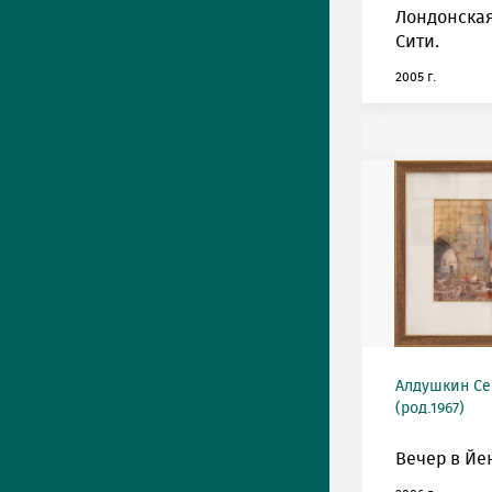
Лондонская
Сити.
2005 г.
Алдушкин Се
(род.1967)
Вечер в Йе