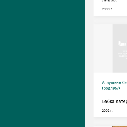
Яйцов.
2000 г.
Алдушкин Се
(род.1967)
Бабка Кате
2002 г.