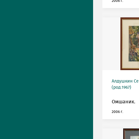
2006 г.
Алдушкин Се
(род.1967)
Омшаник.
2006 г.