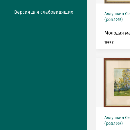
Версия для слабовидящих
Алдушкин Се
(род.1967)
Молодая м
1999 г.
Алдушкин Се
(род.1967)