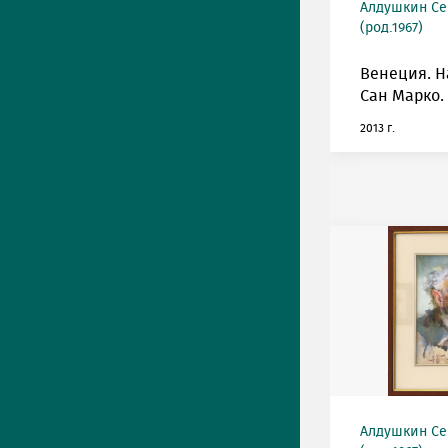
Алдушкин Се
(род.1967)
Венеция. 
Сан Марко.
2013 г.
Алдушкин Се