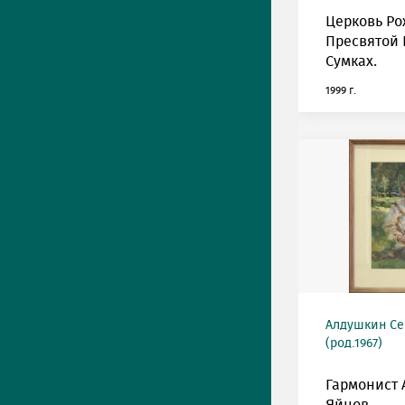
Церковь Ро
Пресвятой 
Сумках.
1999 г.
Алдушкин Се
(род.1967)
Гармонист 