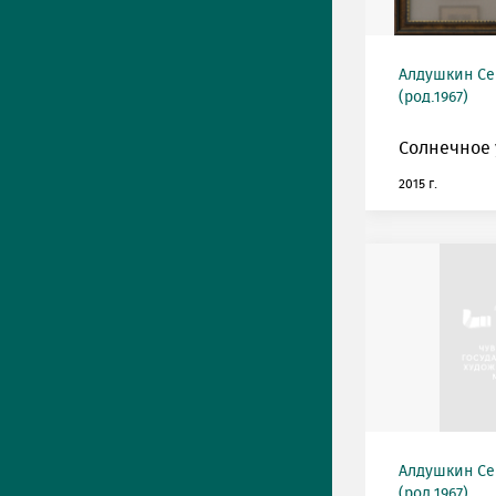
Алдушкин Се
(род.1967)
Солнечное 
2015 г.
Алдушкин Се
(род.1967)