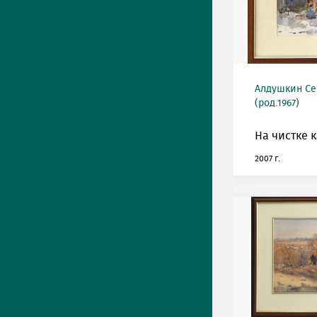
Алдушкин Се
(род.1967)
На чистке 
2007 г.