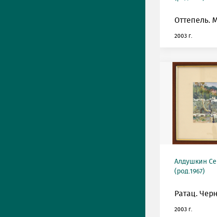
Оттепель. 
2003 г.
Алдушкин Се
(род.1967)
Ратац. Чер
2003 г.