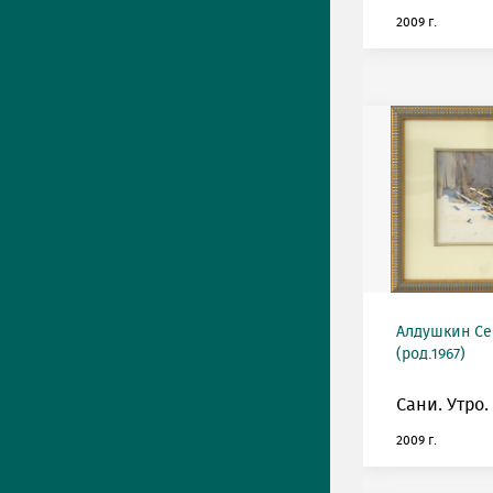
2009 г.
Алдушкин Се
(род.1967)
Сани. Утро.
2009 г.