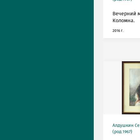
Вечерний м
Коломна.
2016 г.
Алдушкин Се
(род.1967)