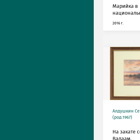
Марийка в
националь
2016 г.
Алдушкин Се
(род.1967)
На закате 
Валаам.