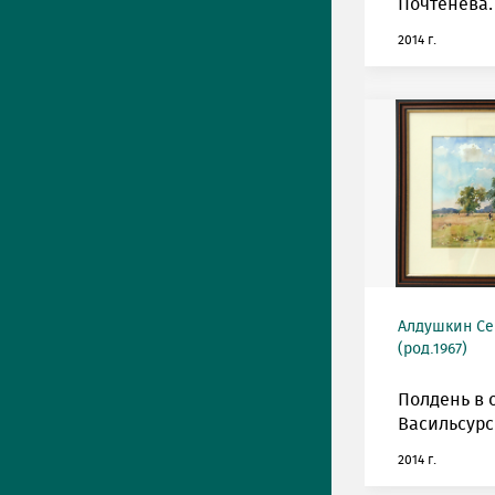
Почтенева.
2014 г.
Алдушкин Се
(род.1967)
Полдень в 
Васильсурс
2014 г.