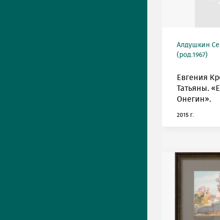
Алдушкин Се
(род.1967)
Евгения Кр
Татьяны. «
Онегин».
2015 г.