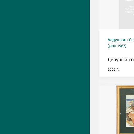
Алдушкин Се
(род.1967)
Девушка со
2003 г.