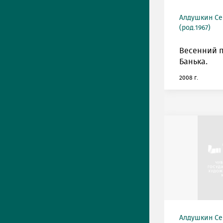
Алдушкин Се
(род.1967)
Весенний 
Банька.
2008 г.
Алдушкин Се