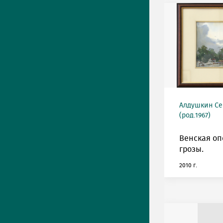
Алдушкин Се
(род.1967)
Венская оп
грозы.
2010 г.