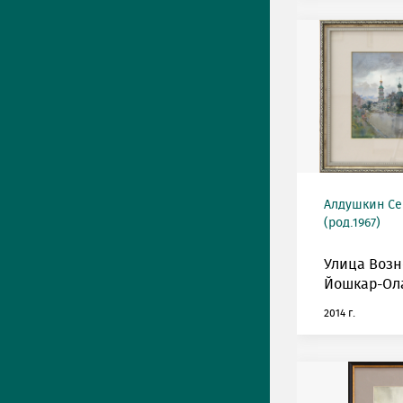
Алдушкин Се
(род.1967)
Улица Возн
Йошкар-Ол
2014 г.