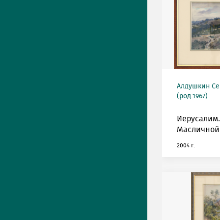
Алдушкин Се
(род.1967)
Иерусалим
Масличной 
2004 г.