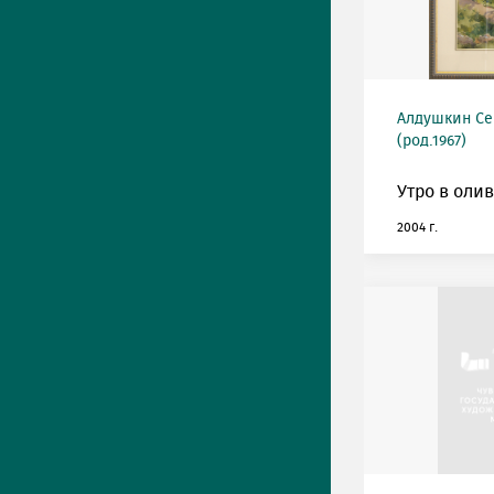
Алдушкин Се
(род.1967)
Утро в олив
2004 г.