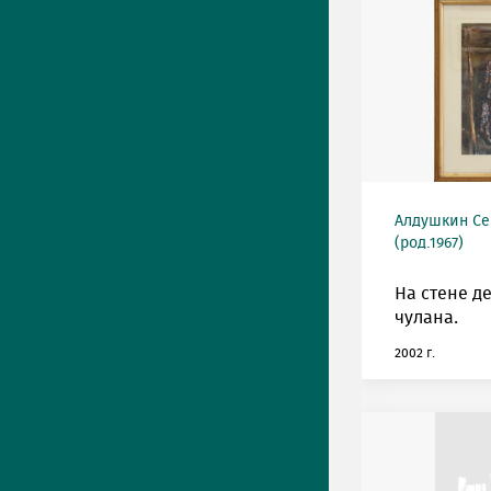
Алдушкин Се
(род.1967)
На стене д
чулана.
2002 г.