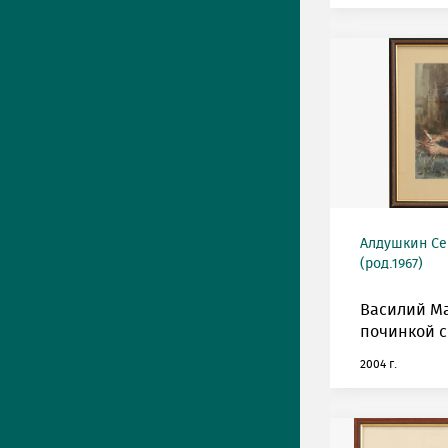
Алдушкин Се
(род.1967)
Василий Ма
починкой с
2004 г.