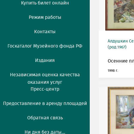
Купить билет онлайн
Режим работы
Контакты
Алдушкин Се
Госкаталог Музейного фонда РФ
(род.1967)
Издания
Осенние п
1998 г.
Независимая оценка качества
оказания услуг
Пресс-центр
Предоставление в аренду площадей
Обратная связь
Ни дня без даты...