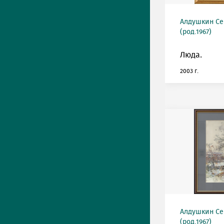
Алдушкин Се
(род.1967)
Люда.
2003 г.
Алдушкин Се
(род.1967)