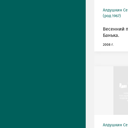
Алдушкин Се
(род.1967)
Весенний 
Банька.
2008 г.
Алдушкин Се