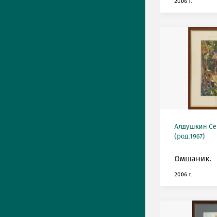
2006 г.
Алдушкин Се
(род.1967)
Омшаник.
2006 г.