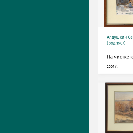
Алдушкин Се
(род.1967)
На чистке 
2007 г.