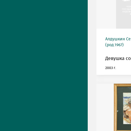
Алдушкин Се
(род.1967)
Девушка со
2003 г.