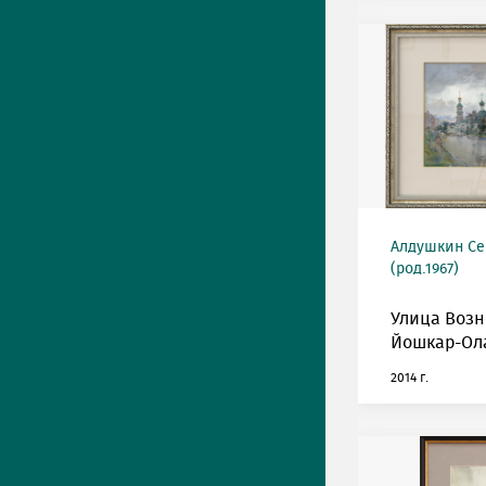
Алдушкин Се
(род.1967)
Улица Возн
Йошкар-Ол
2014 г.