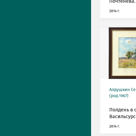
Почтенева.
2014 г.
Алдушкин Се
(род.1967)
Полдень в 
Васильсурс
2014 г.