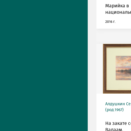
Марийка в
националь
2016 г.
Алдушкин Се
(род.1967)
На закате 
Валаам.