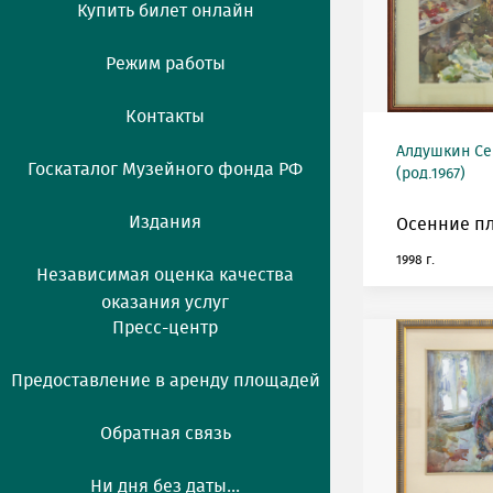
Купить билет онлайн
Режим работы
Контакты
Алдушкин Се
Госкаталог Музейного фонда РФ
(род.1967)
Издания
Осенние п
1998 г.
Независимая оценка качества
оказания услуг
Пресс-центр
Предоставление в аренду площадей
Обратная связь
Ни дня без даты...