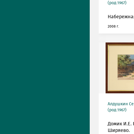
(род.1967)
Набережная
2008 г.
Алдушкин Се
(род.1967)
Домик И.Е.
Ширяево.