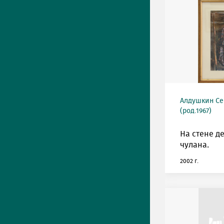
Алдушкин Се
(род.1967)
На стене д
чулана.
2002 г.