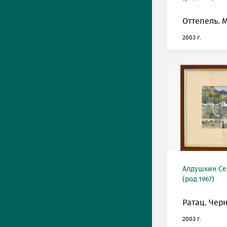
Оттепель. 
2003 г.
Алдушкин Се
(род.1967)
Ратац. Чер
2003 г.