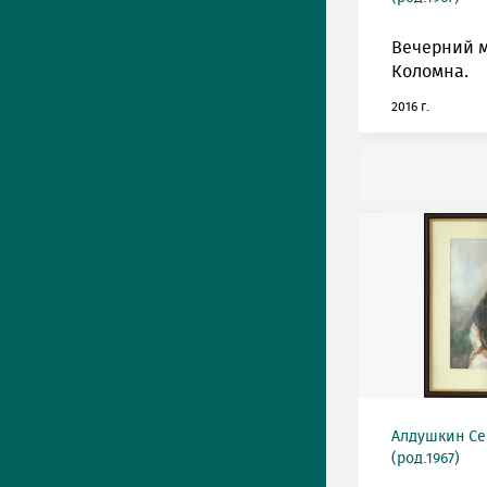
Вечерний м
Коломна.
2016 г.
Алдушкин Се
(род.1967)