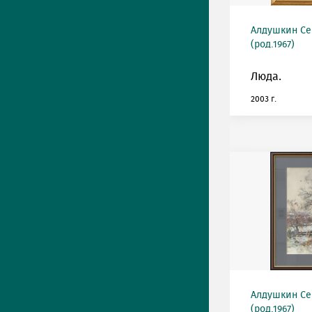
Алдушкин Се
(род.1967)
Люда.
2003 г.
Алдушкин Се
(род.1967)