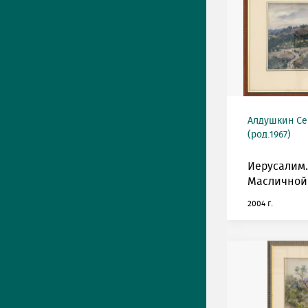
Алдушкин Се
(род.1967)
Иерусалим
Масличной 
2004 г.