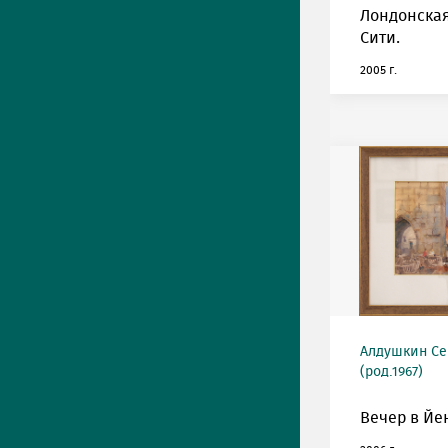
Лондонская
Сити.
2005 г.
Алдушкин Се
(род.1967)
Вечер в Йе