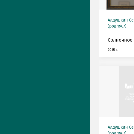
Алдушкин Се
(род.1967)
Солнечное 
2015 г.
Алдушкин Се
(род.1967)