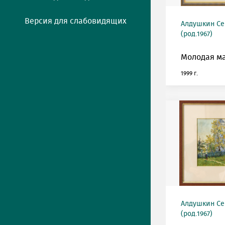
Версия для слабовидящих
Алдушкин Се
(род.1967)
Молодая м
1999 г.
Алдушкин Се
(род.1967)