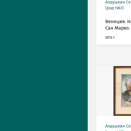
Алдушкин Се
(род.1967)
Венеция. 
Сан Марко.
2013 г.
Алдушкин Се