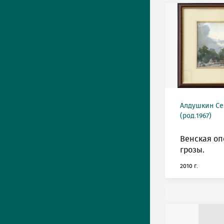
Алдушкин Се
(род.1967)
Венская оп
грозы.
2010 г.