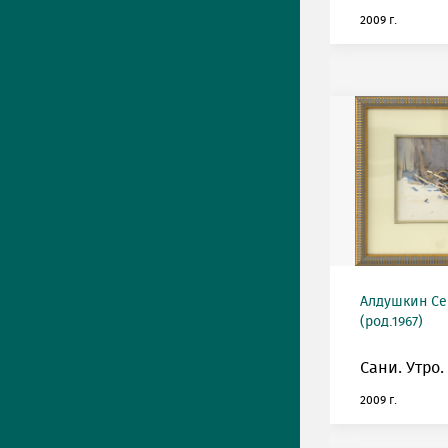
2009 г.
Алдушкин Се
(род.1967)
Сани. Утро.
2009 г.