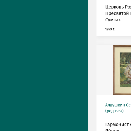
Церковь Ро
Пресвятой 
Сумках.
1999 г.
Алдушкин Се
(род.1967)
Гармонист 