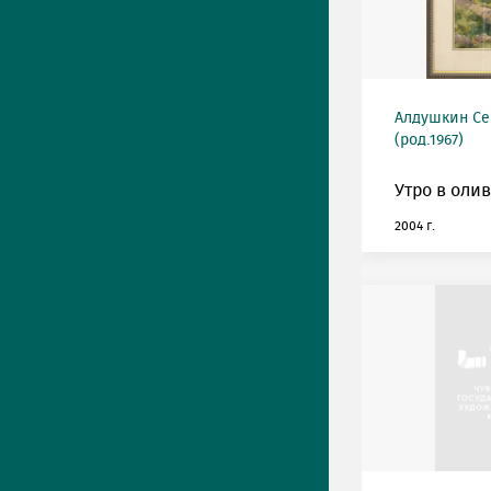
Алдушкин Се
(род.1967)
Утро в олив
2004 г.