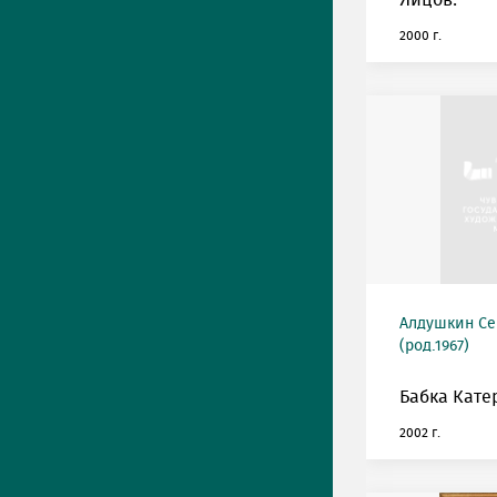
Яйцов.
2000 г.
Алдушкин Се
(род.1967)
Бабка Кате
2002 г.