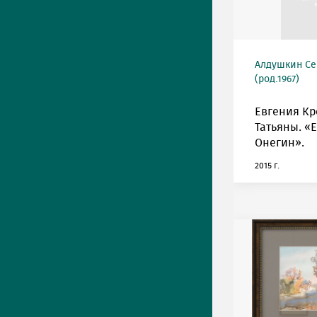
Алдушкин Се
(род.1967)
Евгения Кр
Татьяны. «
Онегин».
2015 г.