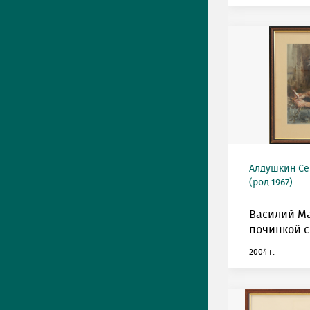
Алдушкин Се
(род.1967)
Василий Ма
починкой с
2004 г.