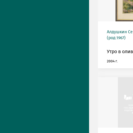
Алдушкин Се
(род.1967)
Утро в олив
2004 г.