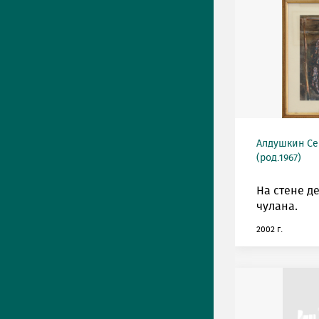
Алдушкин Се
(род.1967)
На стене д
чулана.
2002 г.