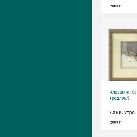
2009 г.
Алдушкин Се
(род.1967)
Сани. Утро.
2009 г.