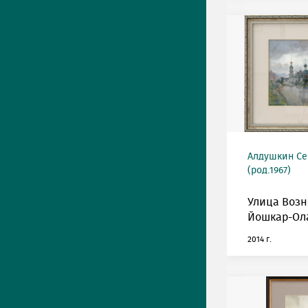
Алдушкин Се
(род.1967)
Улица Возн
Йошкар-Ол
2014 г.