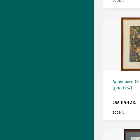
2006 г.
Алдушкин Се
(род.1967)
Омшаник.
2006 г.