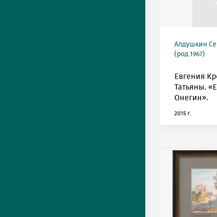
Алдушкин Се
(род.1967)
Евгения Кр
Татьяны. «
Онегин».
2015 г.