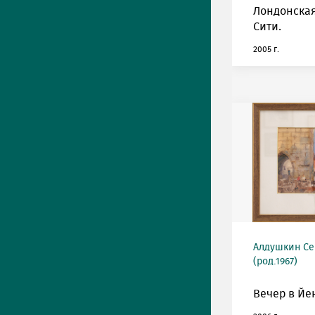
Лондонская
Сити.
2005 г.
Алдушкин Се
(род.1967)
Вечер в Йе