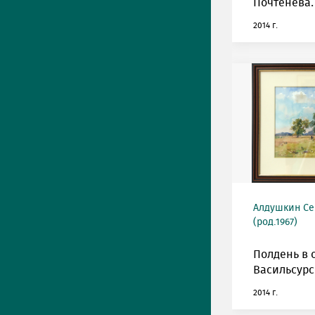
Почтенева.
2014 г.
Алдушкин Се
(род.1967)
Полдень в 
Васильсурс
2014 г.