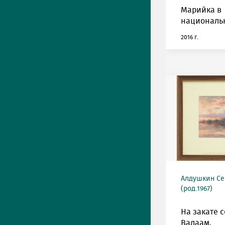
Марийка в
националь
2016 г.
Алдушкин Се
(род.1967)
На закате 
Валаам.