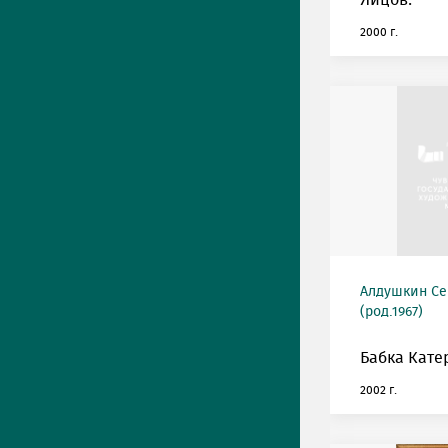
Яйцов.
2000 г.
Алдушкин Се
(род.1967)
Бабка Кате
2002 г.