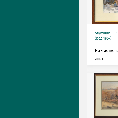
Алдушкин Се
(род.1967)
На чистке 
2007 г.