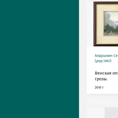
Алдушкин Се
(род.1967)
Венская оп
грозы.
2010 г.