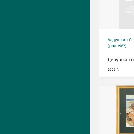
Алдушкин Се
(род.1967)
Девушка со
2003 г.