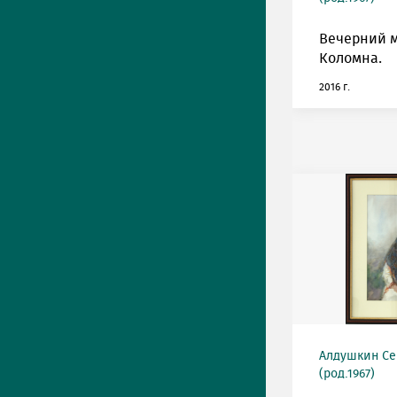
Вечерний м
Коломна.
2016 г.
Алдушкин Се
(род.1967)