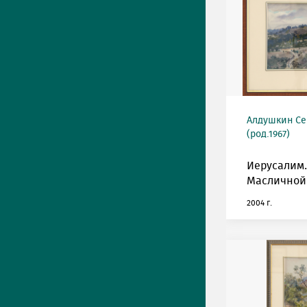
Алдушкин Се
(род.1967)
Иерусалим
Масличной 
2004 г.