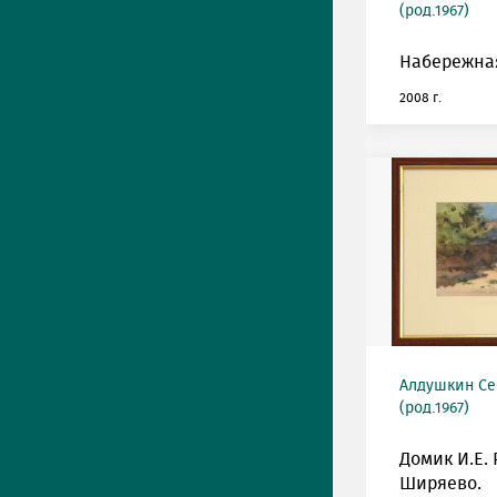
(род.1967)
Набережная
2008 г.
Алдушкин Се
(род.1967)
Домик И.Е.
Ширяево.