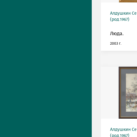
Алдушкин Се
(род.1967)
Люда.
2003 г.
Алдушкин Се
(род.1967)