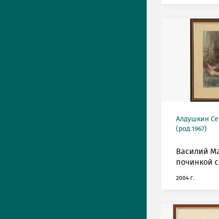
Алдушкин Се
(род.1967)
Василий Ма
починкой с
2004 г.