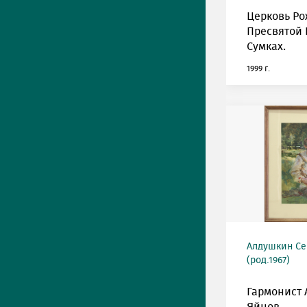
Церковь Ро
Пресвятой 
Сумках.
1999 г.
Алдушкин Се
(род.1967)
Гармонист 