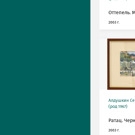
Оттепель. 
2003 г.
Алдушкин Се
(род.1967)
Ратац. Чер
2003 г.