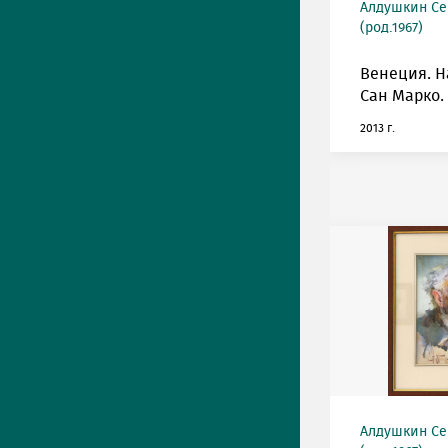
Алдушкин Се
(род.1967)
Венеция. 
Сан Марко.
2013 г.
Алдушкин Се