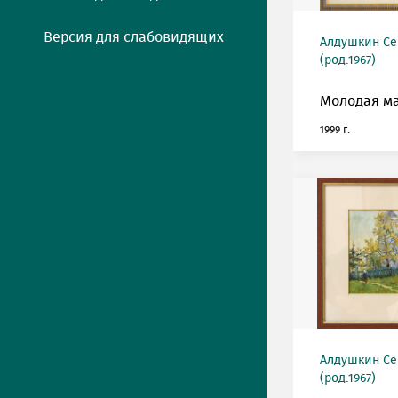
Версия для слабовидящих
Алдушкин Се
(род.1967)
Молодая м
1999 г.
Алдушкин Се
(род.1967)