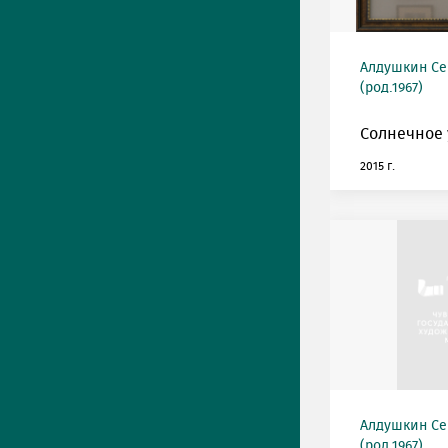
Алдушкин Се
(род.1967)
Солнечное 
2015 г.
Алдушкин Се
(род.1967)