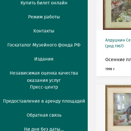
Купить билет онлайн
Режим работы
Контакты
Алдушкин Се
Госкаталог Музейного фонда РФ
(род.1967)
Издания
Осенние п
1998 г.
Независимая оценка качества
оказания услуг
Пресс-центр
Предоставление в аренду площадей
Обратная связь
Ни дня без даты...