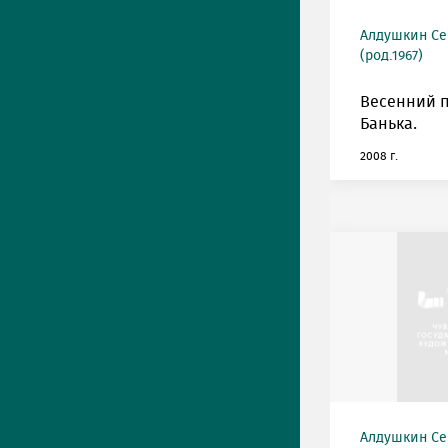
Алдушкин Се
(род.1967)
Весенний 
Банька.
2008 г.
Алдушкин Се