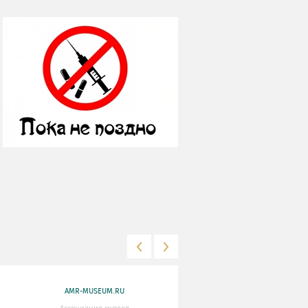
AMR-MUSEUM.RU
WWW.MKRF.RU