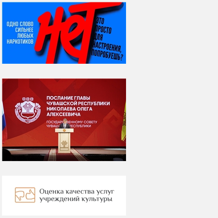
НИ ДНЯ БЕЗ ДАТЫ...
07 августа
Я встретил вас – и
всё былое...