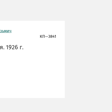
узьмич
КП—3841
. 1926 г.