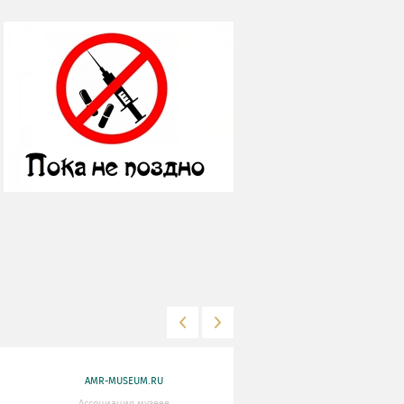
AMR-MUSEUM.RU
WWW.MKRF.RU
Ассоциация музеев
Министерство Культуры