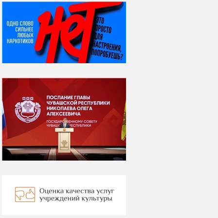
НИ ДНЯ БЕЗ ДАТЫ...
07 августа
Я встретил вас – и
всё былое...