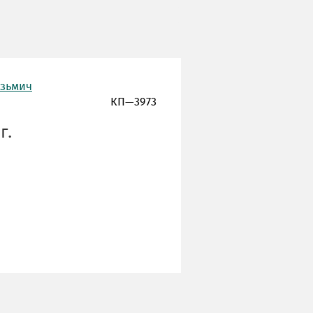
узьмич
КП—3973
г.