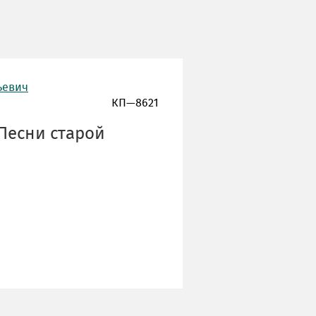
ьевич
КП—8621
"Песни старой