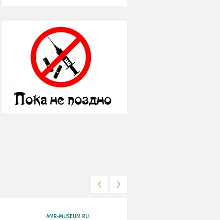
AMR-MUSEUM.RU
WWW.MKRF.RU