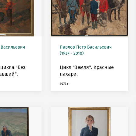
 Васильевич
Павлов Петр Васильевич
(1937 - 2010)
з цикла "Без
Цикл "Земля". Красные
авший".
пахари.
1977 г.