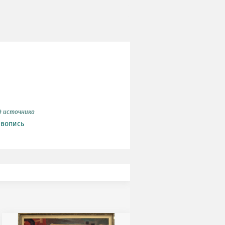
д источника
вопись