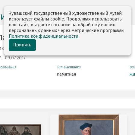
Чувашский государственный художественный музей
ги выставок
использует файлы cookie. Продолжая использовать
наш сайт, вы даёте согласие на обработку ваших
персональных данных через метрические программы.
Политика конфиденциальности
Павлов. Чтобы помнили
Принять
ию со дня рождения художника
7—09.07.2017
роведения
Тип выставки
Ви
памятная
жи