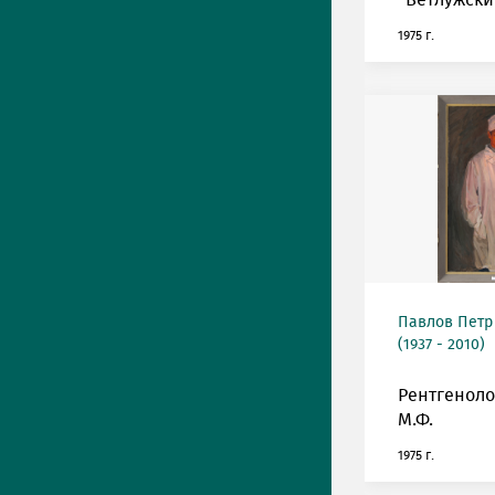
"Ветлужский
1975 г.
Павлов Петр
(1937 - 2010)
Рентгеноло
М.Ф.
1975 г.