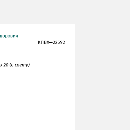
едорович
КПВХ—22692
х 20 (в свету)