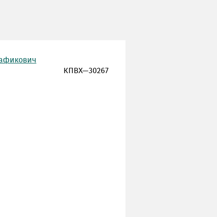
Рафикович
КПВХ—30267