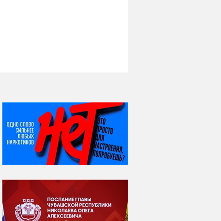
НИ ДНЯ БЕЗ ДАТЫ...
07 августа
Я встретил вас – и
всё былое...