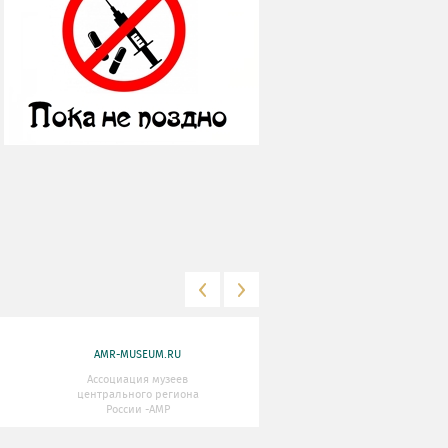
AMR-MUSEUM.RU
WWW.MKRF.RU
Ассоциация музеев
Министерство Культуры
центрального региона
Российской Федерации
России -АМР