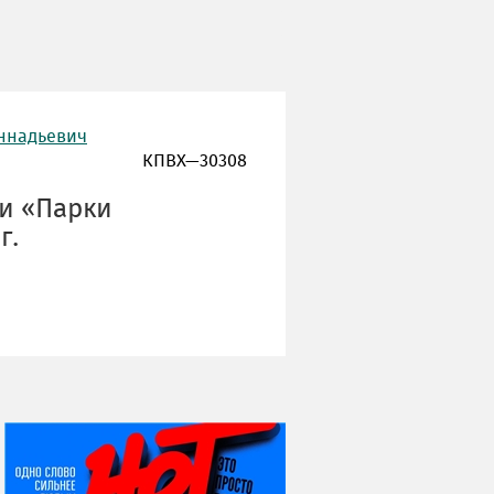
еннадьевич
КПВХ—30308
ии «Парки
г.
НИ ДНЯ БЕЗ ДАТЫ...
06 августа
Яков Яковлевич