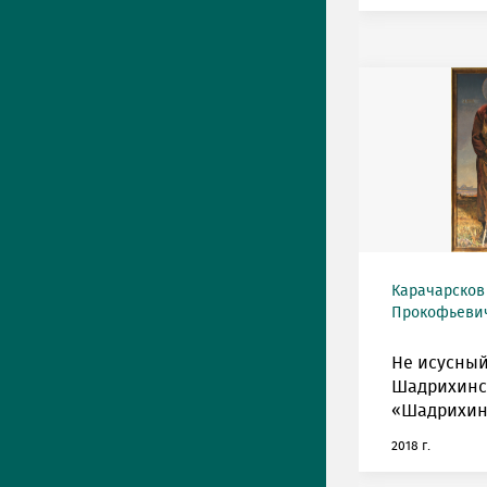
Карачарсков
Прокофьевич 
Не исусный
Шадрихинск
«Шадрихин
2018 г.