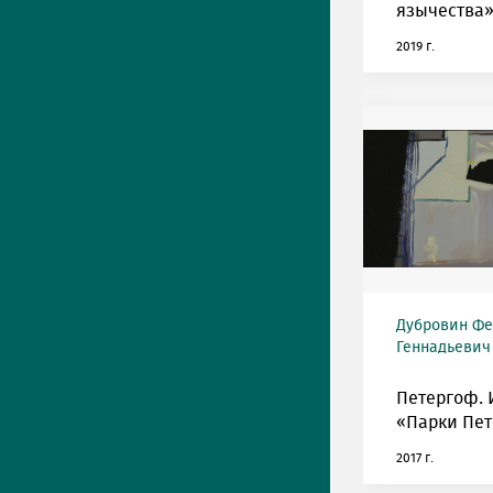
язычества»
2019 г.
Дубровин Фе
Геннадьевич 
Петергоф. 
«Парки Пет
2017 г.