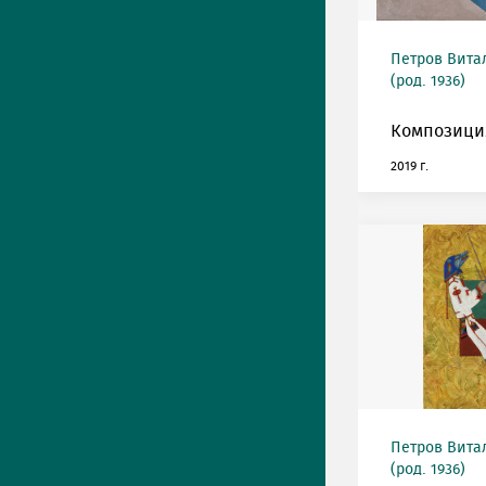
Петров Вита
(род. 1936)
Композици
2019 г.
Петров Вита
(род. 1936)