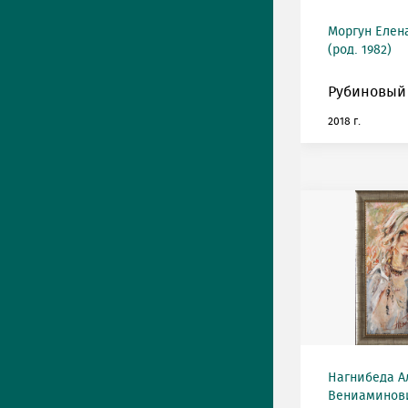
Моргун Елен
(род. 1982)
Рубиновый 
2018 г.
Нагнибеда А
Вениаминович