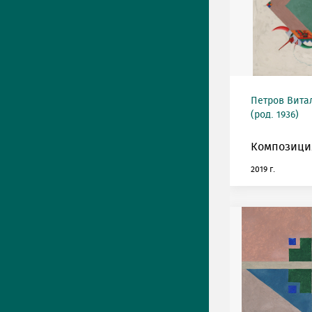
Петров Вита
(род. 1936)
Композиция
2019 г.