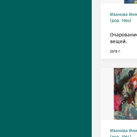
Иванова Инн
(род. 1964)
Очаровани
вещей.
2015 г.
Иванова Инн