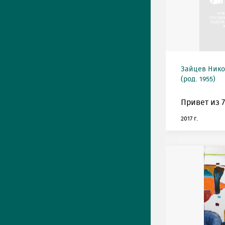
Зайцев Нико
(род. 1955)
Привет из 7
2017 г.