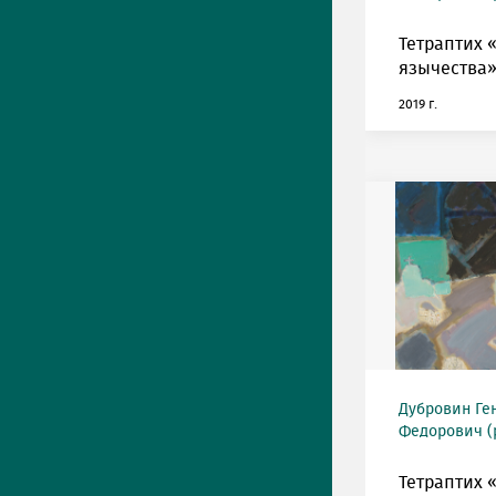
Тетраптих 
язычества»
2019 г.
Дубровин Ге
Федорович (р
Тетраптих 