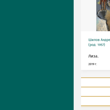
Шилов Андре
(род. 1957)
Лиза.
2019 г.