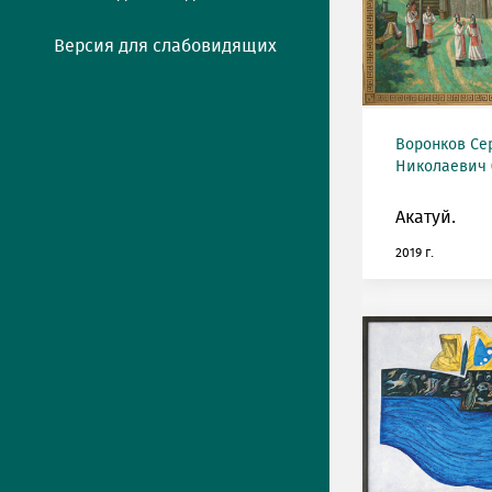
Версия для слабовидящих
Воронков Се
Николаевич (
Акатуй.
2019 г.