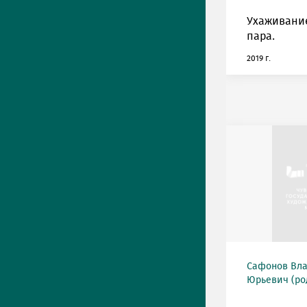
Ухаживани
пара.
2019 г.
Сафонов Вл
Юрьевич (род