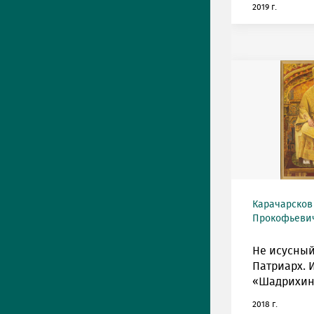
2019 г.
Карачарсков
Прокофьевич 
Не исусный
Патриарх. 
«Шадрихин
2018 г.