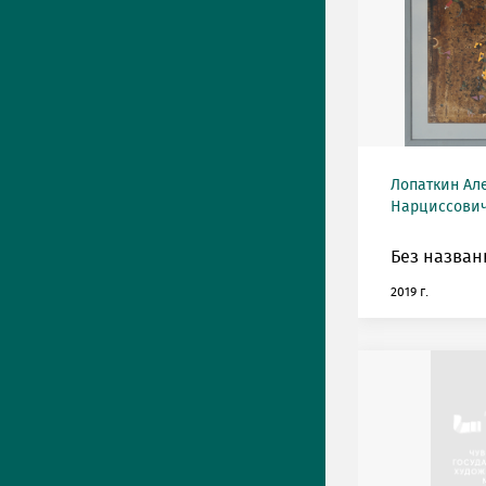
Лопаткин Ал
Нарциссович 
Без назван
2019 г.