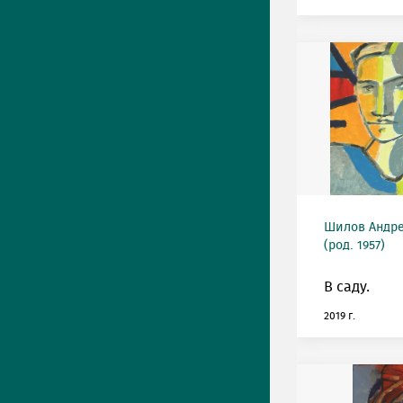
Шилов Андре
(род. 1957)
В саду.
2019 г.