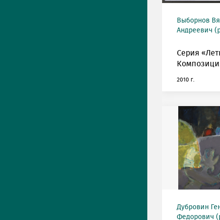
Выборнов Вя
Андреевич (р
Серия «Лет
Композиция
2010 г.
Дубровин Ге
Федорович (р