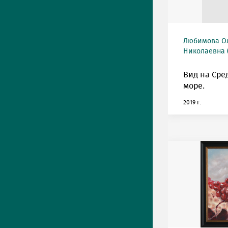
Любимова О
Николаевна (
Вид на Сре
море.
2019 г.