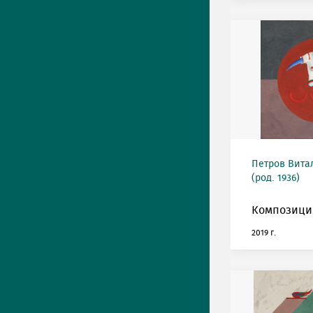
Петров Вита
(род. 1936)
Композиция
2019 г.