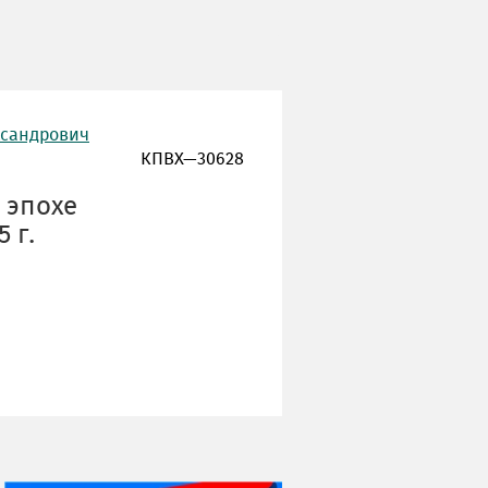
ксандрович
КПВХ—30628
 эпохе
 г.