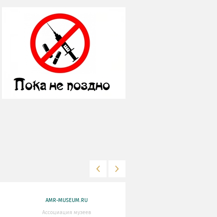
AMR-MUSEUM.RU
WWW.MKRF.RU
Ассоциация музеев
Министерство Культуры