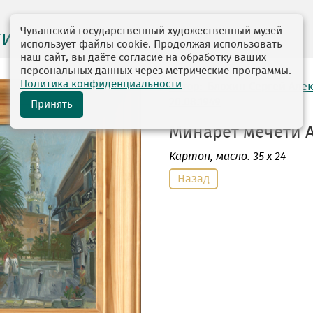
Чувашский государственный художественный музей
ги выставок
использует файлы cookie. Продолжая использовать
наш сайт, вы даёте согласие на обработку ваших
персональных данных через метрические программы.
Политика конфиденциальности
автор: Блохин Сергей Але
20.08.1949
Принять
Минарет мечети Ал
Картон
, масло. 35 х 24
Назад