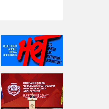
НИ ДНЯ БЕЗ ДАТЫ...
07 августа
Я встретил вас – и
всё былое...