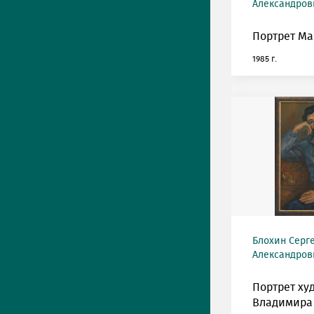
Александрови
Портрет Ма
1985 г.
Блохин Серг
Александрови
Портрет ху
Владимира 