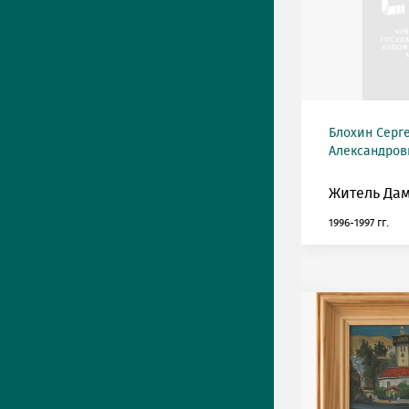
Блохин Серг
Александрови
Житель Дам
1996-1997 гг.