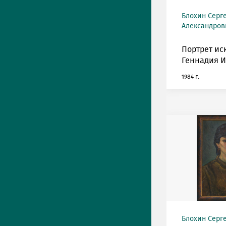
Блохин Серг
Александрови
Портрет ис
Геннадия И
1984 г.
Блохин Серг