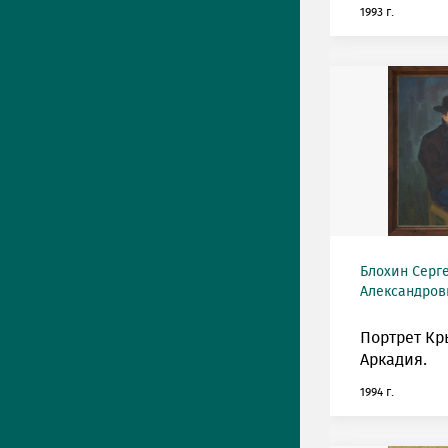
1993 г.
Блохин Серг
Александрови
Портрет К
Аркадия.
1994 г.