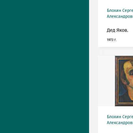
Блохин Серг
Александрови
Дед Яков.
1973 г.
Блохин Серг
Александрови