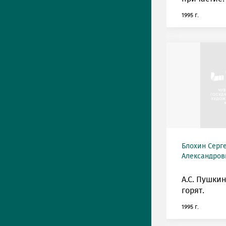
1995 г.
Блохин Серг
Александрови
А.С. Пушкин
горят.
1995 г.