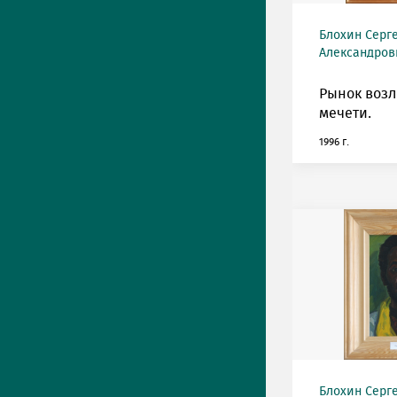
Блохин Серг
Александрови
Рынок возл
мечети.
1996 г.
Блохин Серг