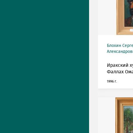
Блохин Серг
Александрови
Иракский 
Фаллах Ома
1996 г.