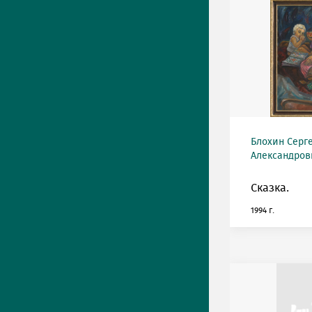
Блохин Серг
Александрови
Сказка.
1994 г.