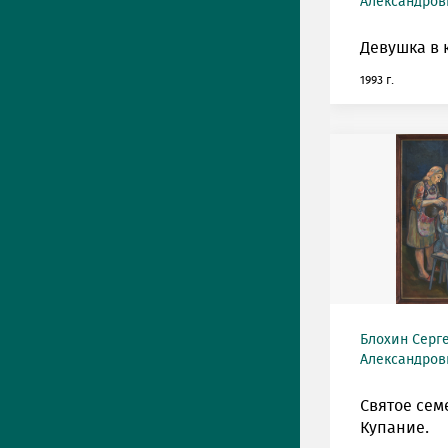
Александрови
Девушка в 
1993 г.
Блохин Серг
Александрови
Святое сем
Купание.