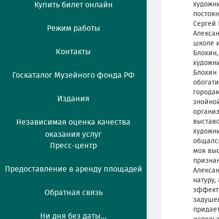
Купить билет онлайн
художни
постоян
Сергей 
Режим работы
Алекса
школе и
Контакты
Блохин,
художни
Блохин 
Госкаталог Музейного фонда РФ
обогат
городам
Издания
знойной
организ
Независимая оценка качества
выставо
художни
оказания услуг
общалс
Пресс-центр
моя выс
признан
Предоставление в аренду площадей
Алексан
натуру,
эффекта
Обратная связь
задуше
придает
Ни дня без даты...