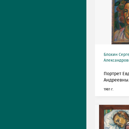
Блохин Серг
Александрови
Портрет Ев
Андреевны.
1981 г.