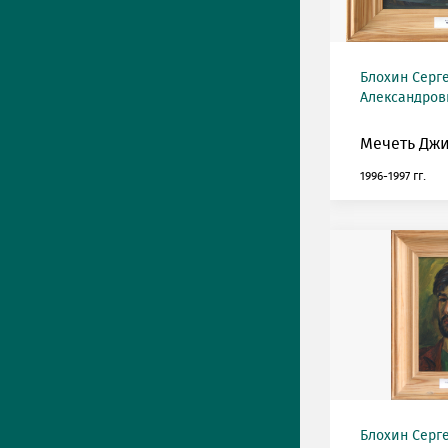
Блохин Серг
Александрови
Мечеть Джи
1996-1997 гг.
Блохин Серг