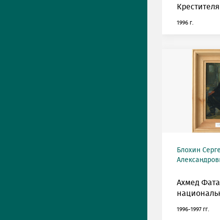
Крестителя
1996 г.
Блохин Серг
Александрови
Ахмед Фата
национальн
1996-1997 гг.