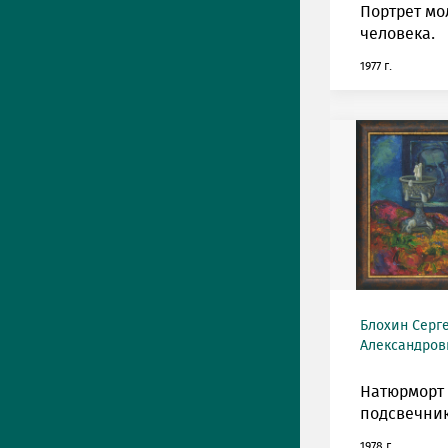
Портрет мо
человека.
1977 г.
Блохин Серг
Александрови
Натюрморт 
подсвечни
1978 г.