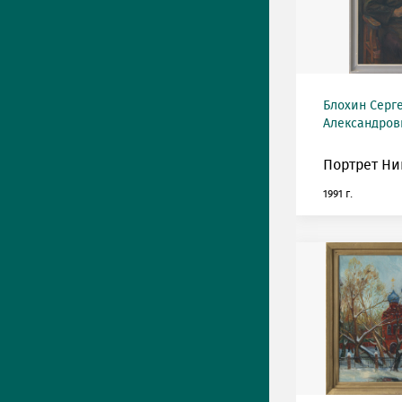
Блохин Серг
Александрови
Портрет Ни
1991 г.