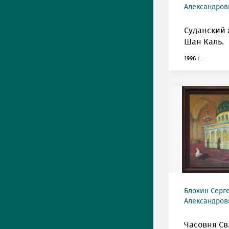
Александрови
Суданский 
Шан Каль.
1996 г.
Блохин Серг
Александрови
Часовня Св