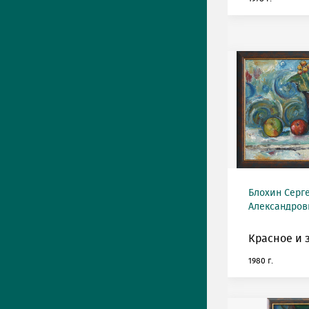
Блохин Серг
Александрови
Красное и 
1980 г.