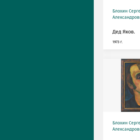
Блохин Серг
Александрови
Дед Яков.
1973 г.
Блохин Серг
Александрови