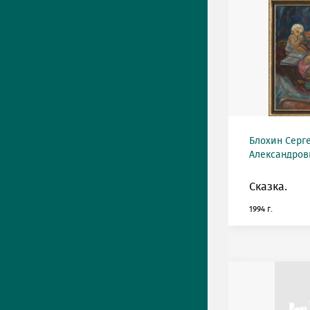
Блохин Серг
Александрови
Сказка.
1994 г.