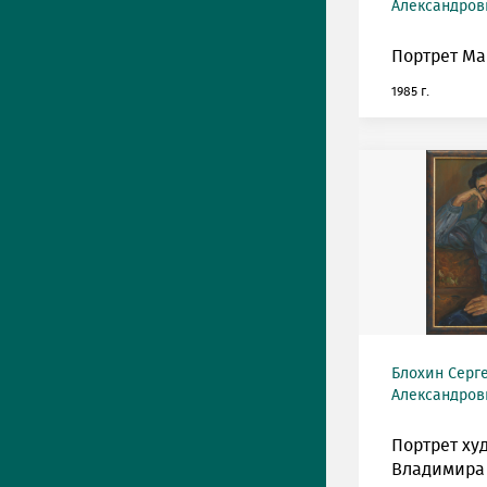
Александрови
Портрет Ма
1985 г.
Блохин Серг
Александрови
Портрет ху
Владимира 