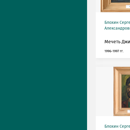
Блохин Серг
Александрови
Мечеть Джи
1996-1997 гг.
Блохин Серг