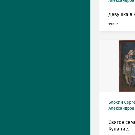
Александрови
Девушка в 
1993 г.
Блохин Серг
Александрови
Святое сем
Купание.