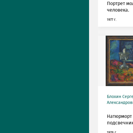
Портрет мо
человека.
1977 г.
Блохин Серг
Александрови
Натюрморт 
подсвечни
1978 г.