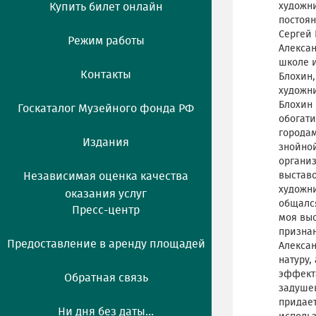
Купить билет онлайн
художни
постоян
Сергей 
Режим работы
Алекса
школе и
Контакты
Блохин,
художни
Блохин 
Госкаталог Музейного фонда РФ
обогат
городам
Издания
знойной
организ
Независимая оценка качества
выставо
художни
оказания услуг
общалс
Пресс-центр
моя выс
признан
Предоставление в аренду площадей
Алексан
натуру,
эффекта
Обратная связь
задуше
придает
Ни дня без даты...