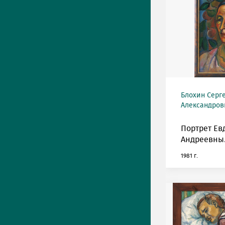
Блохин Серг
Александрови
Портрет Ев
Андреевны.
1981 г.