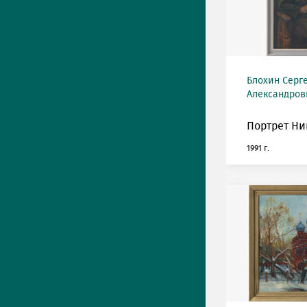
Блохин Серг
Александрови
Портрет Ни
1991 г.