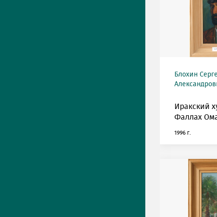
Блохин Серг
Александрови
Иракский 
Фаллах Ома
1996 г.