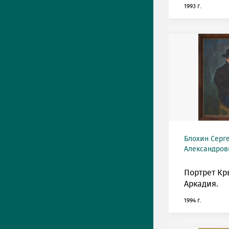
1993 г.
Блохин Серг
Александрови
Портрет К
Аркадия.
1994 г.