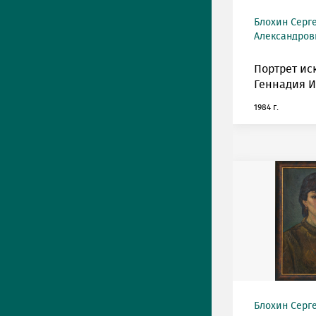
Блохин Серг
Александрови
Портрет ис
Геннадия И
1984 г.
Блохин Серг