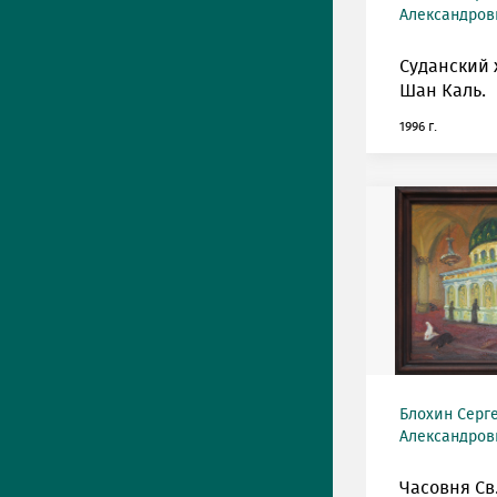
Александрови
Суданский 
Шан Каль.
1996 г.
Блохин Серг
Александрови
Часовня Св