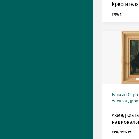
Крестителя
1996 г.
Блохин Серг
Александрови
Ахмед Фата
национальн
1996-1997 гг.