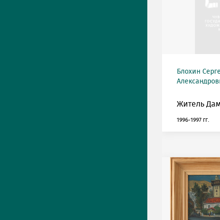
Блохин Серг
Александрови
Житель Дам
1996-1997 гг.