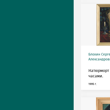
Блохин Серг
Александрови
Натюрморт
часами.
1995 г.