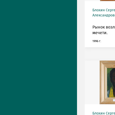
Блохин Серг
Александрови
Рынок возл
мечети.
1996 г.
Блохин Серг