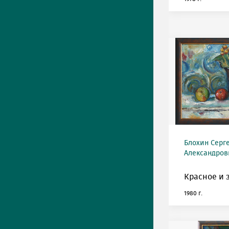
Блохин Серг
Александрови
Красное и 
1980 г.