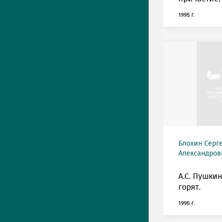
1995 г.
Блохин Серг
Александрови
А.С. Пушкин
горят.
1995 г.