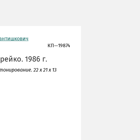
рантишкович
КП—19874
ейко. 1986 г.
тонирование. 22 х 21 х 13