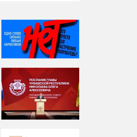
НИ ДНЯ БЕЗ ДАТЫ...
07 августа
Я встретил вас – и
всё былое...