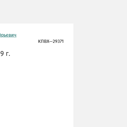
Юрьевич
КПВХ—29371
9 г.