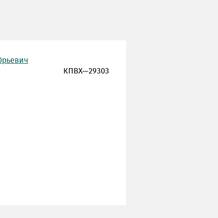
Юрьевич
КПВХ—29303