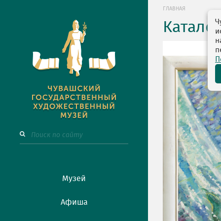
ГЛАВНАЯ
Ч
Катало
и
н
п
П
Музей
Афиша