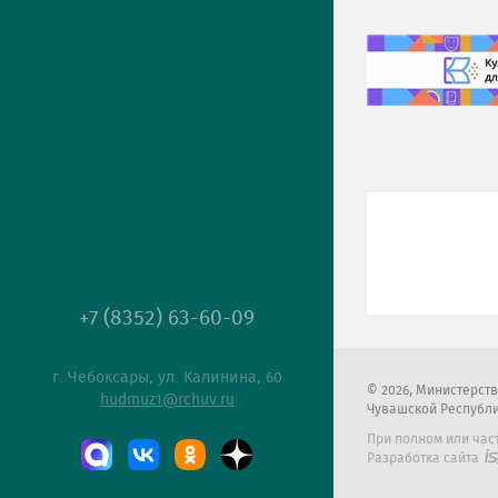
+7 (8352) 63-60-09
г. Чебоксары, ул. Калинина, 60
2026
, Министерст
hudmuz1@rchuv.ru
Чувашской Республ
При полном или час
Разработка сайта