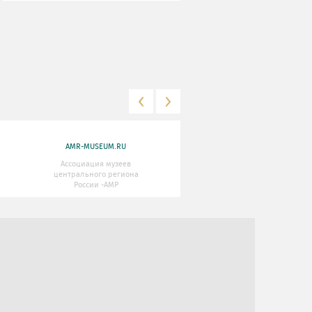
AMR-MUSEUM.RU
WWW.MKRF.RU
Ассоциация музеев
Министерство Культуры
центрального региона
Российской Федерации
России -АМР