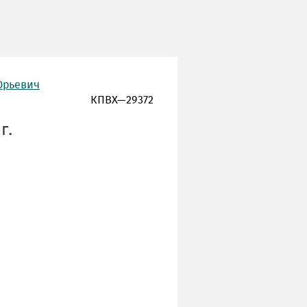
Юрьевич
КПВХ—29372
г.